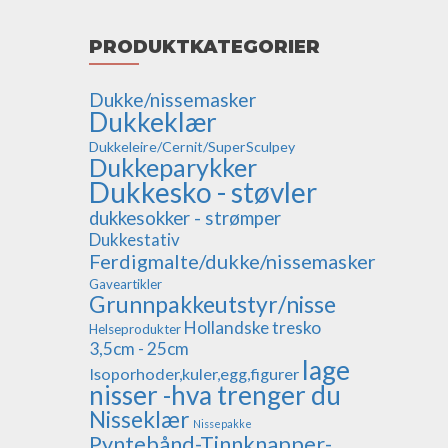
PRODUKTKATEGORIER
Dukke/nissemasker
Dukkeklær
Dukkeleire/Cernit/SuperSculpey
Dukkeparykker
Dukkesko - støvler
dukkesokker - strømper
Dukkestativ
Ferdigmalte/dukke/nissemasker
Gaveartikler
Grunnpakkeutstyr/nisse
Hollandske tresko
Helseprodukter
3,5cm - 25cm
lage
Isoporhoder,kuler,egg,figurer
nisser -hva trenger du
Nisseklær
Nissepakke
Pyntebånd-Tinnknapper-