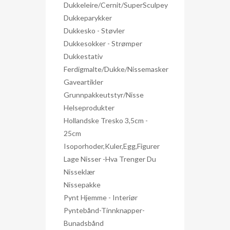
Dukkeleire/Cernit/SuperSculpey
Dukkeparykker
Dukkesko - Støvler
Dukkesokker - Strømper
Dukkestativ
Ferdigmalte/dukke/nissemasker
Gaveartikler
Grunnpakkeutstyr/nisse
Helseprodukter
Hollandske Tresko 3,5cm -
25cm
Isoporhoder,kuler,egg,figurer
Lage Nisser -hva Trenger Du
Nisseklær
Nissepakke
Pynt Hjemme - Interiør
Pyntebånd-Tinnknapper-
Bunadsbånd