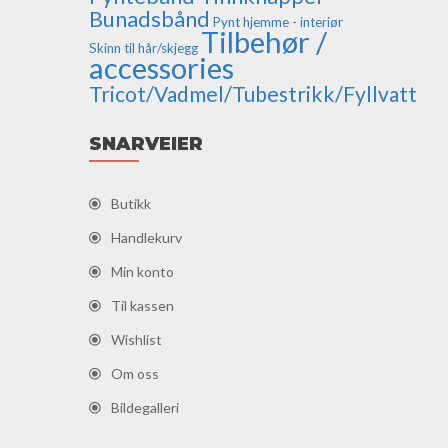
Bunadsbånd
Pynt hjemme - interiør
Tilbehør /
Skinn til hår/skjegg
accessories
Tricot/Vadmel/Tubestrikk/Fyllvatt
SNARVEIER
Butikk
Handlekurv
Min konto
Til kassen
Wishlist
Om oss
Bildegalleri