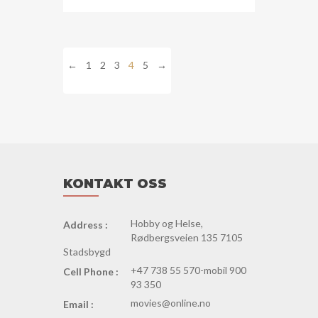
←
1
2
3
4
5
→
KONTAKT OSS
Hobby og Helse,
Address :
Rødbergsveien 135 7105
Stadsbygd
+47 738 55 570-mobil 900
Cell Phone :
93 350
movies@online.no
Email :