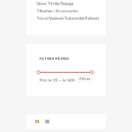
Skinn Til Hår/skjegg
Tilbehør / Accessories
Tricot/Vadmel/Tubestrikk/Fyllvatt
FILTRER PÅ PRIS
Min.
Makspris
Filtrer
Pris:
kr 20
—
kr 600
pris