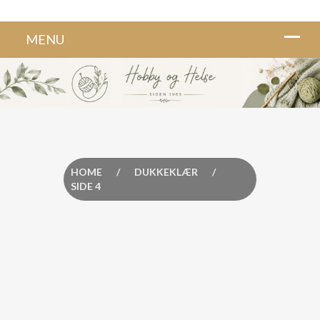
HOME
/
DUKKEKLÆR
/
SIDE 4