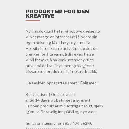
PRODUKTER FOR DEN
KREATIVE
Ny firmalogo,nå heter vi hobbyoghelse.no
Vi vet mange er interessert i å bedre sin
egen helse og få et langt og sunt liv.
Her vil vi presentere helsetips og det du
trenger for å ta vare på din egen helse.
Vi vil forsøke å ha konkurransedyktige
priser på det vi tilbyr, men sjekk gjerne
tilsvarende produkter i din lokale butikk.
Helsesiden oppstartes snart ! Følg med !
Beste priser ! God service !
alltid 14 dagers ubetinget angrerett
Er noen produkter midlertidig utsolgt, sjekk
igjen- vi får stadig inn påfyll og nye varer
firma reg nummer org 857 474 562N0
**************************************