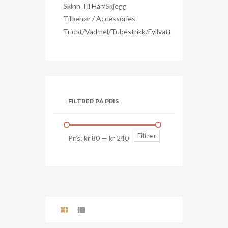
Skinn Til Hår/skjegg
Tilbehør / Accessories
Tricot/Vadmel/Tubestrikk/Fyllvatt
FILTRER PÅ PRIS
Min.
Makspris
Filtrer
Pris:
kr 80
—
kr 240
pris