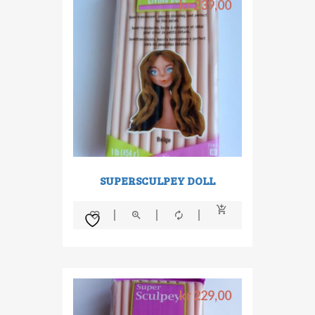
kr
239,00
SUPERSCULPEY DOLL
kr
229,00