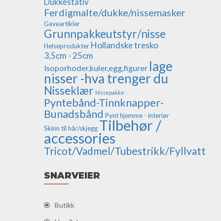
Dukkestativ
Ferdigmalte/dukke/nissemasker
Gaveartikler
Grunnpakkeutstyr/nisse
Hollandske tresko
Helseprodukter
3,5cm - 25cm
lage
Isoporhoder,kuler,egg,figurer
nisser -hva trenger du
Nisseklær
Nissepakke
Pyntebånd-Tinnknapper-
Bunadsbånd
Pynt hjemme - interiør
Tilbehør /
Skinn til hår/skjegg
accessories
Tricot/Vadmel/Tubestrikk/Fyllvatt
SNARVEIER
Butikk