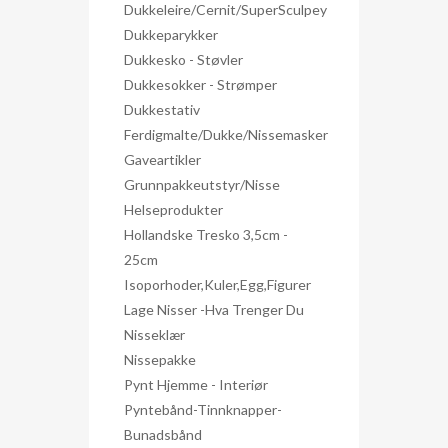
Dukkeleire/Cernit/SuperSculpey
Dukkeparykker
Dukkesko - Støvler
Dukkesokker - Strømper
Dukkestativ
Ferdigmalte/dukke/nissemasker
Gaveartikler
Grunnpakkeutstyr/nisse
Helseprodukter
Hollandske Tresko 3,5cm -
25cm
Isoporhoder,kuler,egg,figurer
Lage Nisser -hva Trenger Du
Nisseklær
Nissepakke
Pynt Hjemme - Interiør
Pyntebånd-Tinnknapper-
Bunadsbånd