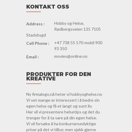
KONTAKT OSS
Hobby og Helse,
Address :
Rødbergsveien 135 7105
Stadsbygd
+47 738 55 570-mobil 900
Cell Phone :
93 350
movies@online.no
Email :
PRODUKTER FOR DEN
KREATIVE
Ny firmalogo,nå heter vi hobbyoghelse.no
Vi vet mange er interessert i å bedre sin
egen helse og få et langt og sunt liv.
Her vil vi presentere helsetips og det du
trenger for å ta vare på din egen helse.
Vi vil forsøke å ha konkurransedyktige
priser på det vi tilbyr, men sjekk gjerne