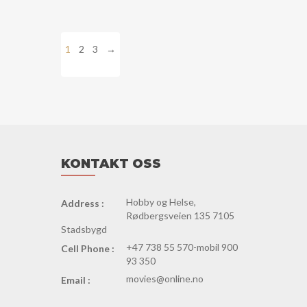
1
2
3
→
KONTAKT OSS
Hobby og Helse,
Address :
Rødbergsveien 135 7105
Stadsbygd
+47 738 55 570-mobil 900
Cell Phone :
93 350
movies@online.no
Email :