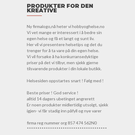
PRODUKTER FOR DEN
KREATIVE
Ny firmalogo,nå heter vi hobbyoghelse.no
Vi vet mange er interessert i å bedre sin
egen helse og få et langt og sunt liv.
Her vil vi presentere helsetips og det du
trenger for å ta vare på din egen helse.
Vi vil forsøke å ha konkurransedyktige
priser på det vi tilbyr, men sjekk gjerne
tilsvarende produkter i din lokale butikk.
Helsesiden oppstartes snart ! Følg med !
Beste priser ! God service !
alltid 14 dagers ubetinget angrerett
Er noen produkter midlertidig utsolgt, sjekk
igjen- vi får stadig inn påfyll og nye varer
firma reg nummer org 857 474 562N0
**************************************