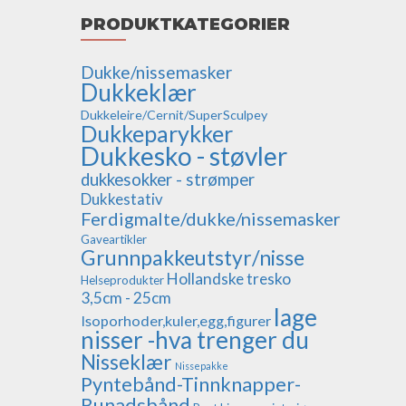
PRODUKTKATEGORIER
Dukke/nissemasker
Dukkeklær
Dukkeleire/Cernit/SuperSculpey
Dukkeparykker
Dukkesko - støvler
dukkesokker - strømper
Dukkestativ
Ferdigmalte/dukke/nissemasker
Gaveartikler
Grunnpakkeutstyr/nisse
Hollandske tresko
Helseprodukter
3,5cm - 25cm
lage
Isoporhoder,kuler,egg,figurer
nisser -hva trenger du
Nisseklær
Nissepakke
Pyntebånd-Tinnknapper-
Bunadsbånd