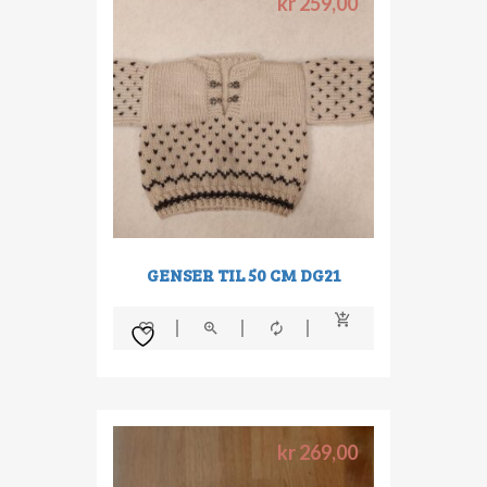
kr
259,00
GENSER TIL 50 CM DG21
kr
269,00