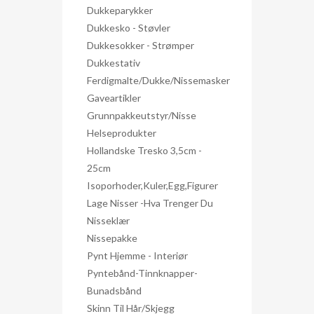
Dukkeparykker
Dukkesko - Støvler
Dukkesokker - Strømper
Dukkestativ
Ferdigmalte/dukke/nissemasker
Gaveartikler
Grunnpakkeutstyr/nisse
Helseprodukter
Hollandske Tresko 3,5cm -
25cm
Isoporhoder,kuler,egg,figurer
Lage Nisser -hva Trenger Du
Nisseklær
Nissepakke
Pynt Hjemme - Interiør
Pyntebånd-Tinnknapper-
Bunadsbånd
Skinn Til Hår/skjegg