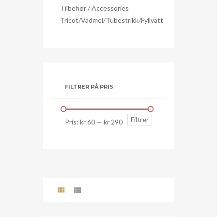
Tilbehør / Accessories
Tricot/Vadmel/Tubestrikk/Fyllvatt
FILTRER PÅ PRIS
Min.
Makspris
Filtrer
Pris:
kr 60
—
kr 290
pris