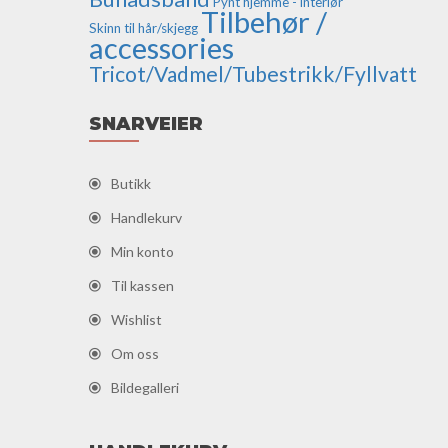
Pynt hjemme - interiør
Tilbehør /
Skinn til hår/skjegg
accessories
Tricot/Vadmel/Tubestrikk/Fyllvatt
SNARVEIER
Butikk
Handlekurv
Min konto
Til kassen
Wishlist
Om oss
Bildegalleri