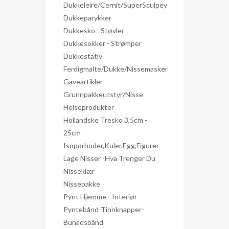
Dukkeleire/Cernit/SuperSculpey
Dukkeparykker
Dukkesko - Støvler
Dukkesokker - Strømper
Dukkestativ
Ferdigmalte/dukke/nissemasker
Gaveartikler
Grunnpakkeutstyr/nisse
Helseprodukter
Hollandske Tresko 3,5cm -
25cm
Isoporhoder,kuler,egg,figurer
Lage Nisser -hva Trenger Du
Nisseklær
Nissepakke
Pynt Hjemme - Interiør
Pyntebånd-Tinnknapper-
Bunadsbånd