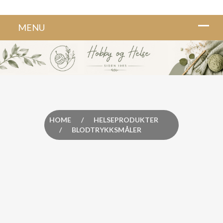
HOME
/
HELSEPRODUKTER
/
BLODTRYKKSMÅLER