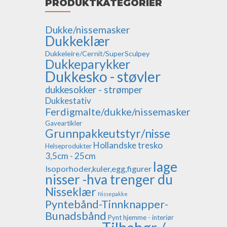
PRODUKTKATEGORIER
Dukke/nissemasker
Dukkeklær
Dukkeleire/Cernit/SuperSculpey
Dukkeparykker
Dukkesko - støvler
dukkesokker - strømper
Dukkestativ
Ferdigmalte/dukke/nissemasker
Gaveartikler
Grunnpakkeutstyr/nisse
Hollandske tresko
Helseprodukter
3,5cm - 25cm
lage
Isoporhoder,kuler,egg,figurer
nisser -hva trenger du
Nisseklær
Nissepakke
Pyntebånd-Tinnknapper-
Bunadsbånd
Pynt hjemme - interiør