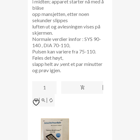
i midten; apparet starter nå med å
blåse
opp mansjetten, etter noen
sekunder slippes
luften ut og avlesningen vises på
skjermen.
Normale verdier innfor : SYS 90-
140 , DIA 70-110,
Pulsen kan variere fra 75-110.
Føles det høyt,
slapp helt av ,vent et par minutter
og prøv igjen.
blodtrykksmåler
antall