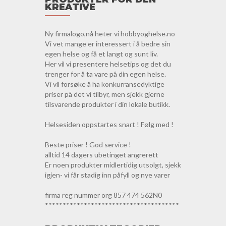
KREATIVE
Ny firmalogo,nå heter vi hobbyoghelse.no
Vi vet mange er interessert i å bedre sin
egen helse og få et langt og sunt liv.
Her vil vi presentere helsetips og det du
trenger for å ta vare på din egen helse.
Vi vil forsøke å ha konkurransedyktige
priser på det vi tilbyr, men sjekk gjerne
tilsvarende produkter i din lokale butikk.
Helsesiden oppstartes snart ! Følg med !
Beste priser ! God service !
alltid 14 dagers ubetinget angrerett
Er noen produkter midlertidig utsolgt, sjekk
igjen- vi får stadig inn påfyll og nye varer
firma reg nummer org 857 474 562N0
**************************************