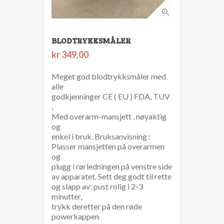
BLODTRYKKSMÅLER
kr
349,00
Meget god blodtrykksmåler med
alle
godkjenninger CE ( EU ) FDA, TUV
,
Med overarm-mansjett , nøyaktig
og
enkel i bruk. Bruksanvisning :
Plasser mansjetten på overarmen
og
plugg i rørledningen på venstre side
av apparatet. Sett deg godt til rette
og slapp av; pust rolig i 2-3
minutter,
trykk deretter på den røde
powerkappen