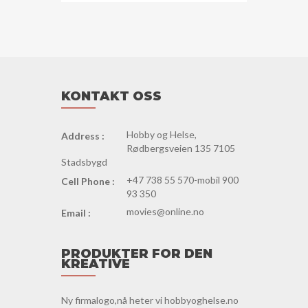
KONTAKT OSS
Hobby og Helse,
Address :
Rødbergsveien 135 7105
Stadsbygd
+47 738 55 570-mobil 900
Cell Phone :
93 350
movies@online.no
Email :
PRODUKTER FOR DEN
KREATIVE
Ny firmalogo,nå heter vi hobbyoghelse.no