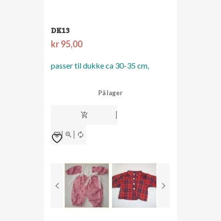
DK13
kr
95,00
passer til dukke ca 30-35 cm,
På lager
dk13
antall