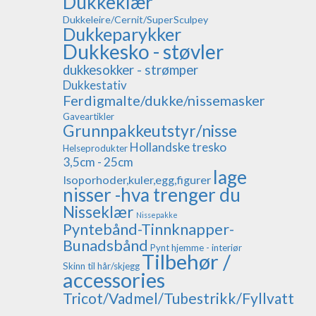
Dukkeklær
Dukkeleire/Cernit/SuperSculpey
Dukkeparykker
Dukkesko - støvler
dukkesokker - strømper
Dukkestativ
Ferdigmalte/dukke/nissemasker
Gaveartikler
Grunnpakkeutstyr/nisse
Hollandske tresko
Helseprodukter
3,5cm - 25cm
lage
Isoporhoder,kuler,egg,figurer
nisser -hva trenger du
Nisseklær
Nissepakke
Pyntebånd-Tinnknapper-
Bunadsbånd
Pynt hjemme - interiør
Tilbehør /
Skinn til hår/skjegg
accessories
Tricot/Vadmel/Tubestrikk/Fyllvatt