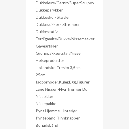
Dukkeleire/Cernit/SuperSculpey
Dukkeparykker
Dukkesko - Støvler
Dukkesokker - Strømper
Dukkestativ
Ferdigmalte/dukke/nissemasker
Gaveartikler
Grunnpakkeutstyr/nisse
Helseprodukter
Hollandske Tresko 3,5cm -
25cm
Isoporhoder,kuler,egg,figurer
Lage Nisser -hva Trenger Du
Nisseklær
Nissepakke
Pynt Hjemme - Interiør
Pyntebånd-Tinnknapper-
Bunadsbånd