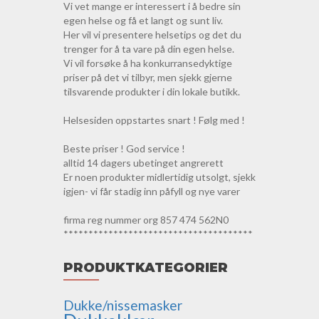
Vi vet mange er interessert i å bedre sin
egen helse og få et langt og sunt liv.
Her vil vi presentere helsetips og det du
trenger for å ta vare på din egen helse.
Vi vil forsøke å ha konkurransedyktige
priser på det vi tilbyr, men sjekk gjerne
tilsvarende produkter i din lokale butikk.
Helsesiden oppstartes snart ! Følg med !
Beste priser ! God service !
alltid 14 dagers ubetinget angrerett
Er noen produkter midlertidig utsolgt, sjekk
igjen- vi får stadig inn påfyll og nye varer
firma reg nummer org 857 474 562N0
**************************************
PRODUKTKATEGORIER
Dukke/nissemasker