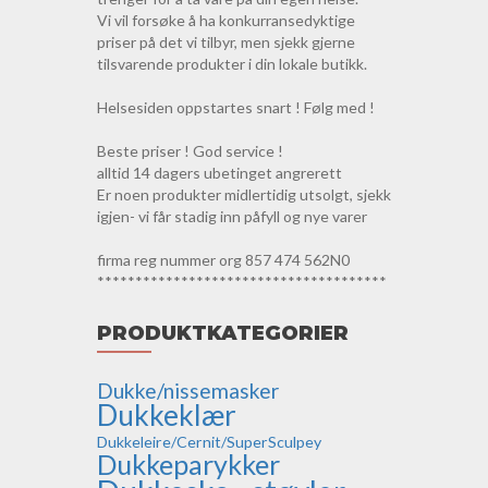
Vi vil forsøke å ha konkurransedyktige
priser på det vi tilbyr, men sjekk gjerne
tilsvarende produkter i din lokale butikk.
Helsesiden oppstartes snart ! Følg med !
Beste priser ! God service !
alltid 14 dagers ubetinget angrerett
Er noen produkter midlertidig utsolgt, sjekk
igjen- vi får stadig inn påfyll og nye varer
firma reg nummer org 857 474 562N0
**************************************
PRODUKTKATEGORIER
Dukke/nissemasker
Dukkeklær
Dukkeleire/Cernit/SuperSculpey
Dukkeparykker