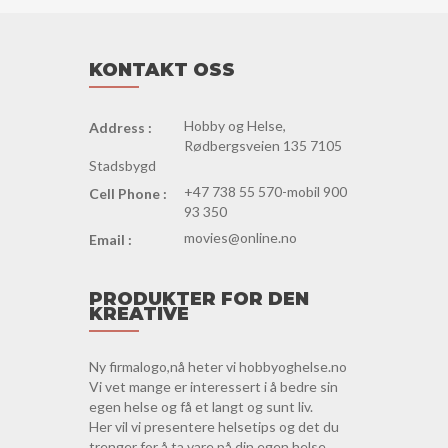
KONTAKT OSS
Hobby og Helse,
Address :
Rødbergsveien 135 7105
Stadsbygd
+47 738 55 570-mobil 900
Cell Phone :
93 350
movies@online.no
Email :
PRODUKTER FOR DEN
KREATIVE
Ny firmalogo,nå heter vi hobbyoghelse.no
Vi vet mange er interessert i å bedre sin
egen helse og få et langt og sunt liv.
Her vil vi presentere helsetips og det du
trenger for å ta vare på din egen helse.