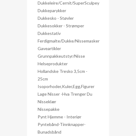
Dukkeleire/Cernit/SuperSculpey
Dukkeparykker
Dukkesko - Støvler
Dukkesokker - Strømper
Dukkestativ
Ferdigmalte/dukke/nissemasker
Gaveartikler
Grunnpakkeutstyr/nisse
Helseprodukter
Hollandske Tresko 3,5cm -
25cm
Isoporhoder,kuler,egg,figurer
Lage Nisser -hva Trenger Du
Nisseklær
Nissepakke
Pynt Hjemme - Interiør
Pyntebånd-Tinnknapper-
Bunadsbånd