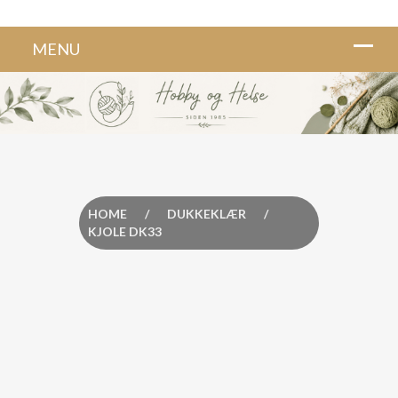
HOME
/
DUKKEKLÆR
/
KJOLE DK33