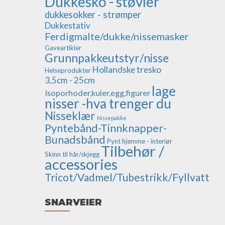
Dukkesko - støvler
dukkesokker - strømper
Dukkestativ
Ferdigmalte/dukke/nissemasker
Gaveartikler
Grunnpakkeutstyr/nisse
Hollandske tresko
Helseprodukter
3,5cm - 25cm
lage
Isoporhoder,kuler,egg,figurer
nisser -hva trenger du
Nisseklær
Nissepakke
Pyntebånd-Tinnknapper-
Bunadsbånd
Pynt hjemme - interiør
Tilbehør /
Skinn til hår/skjegg
accessories
Tricot/Vadmel/Tubestrikk/Fyllvatt
SNARVEIER