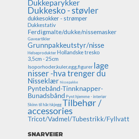
Dukkeparykker
Dukkesko - støvler
dukkesokker - strømper
Dukkestativ
Ferdigmalte/dukke/nissemasker
Gaveartikler
Grunnpakkeutstyr/nisse
Hollandske tresko
Helseprodukter
3,5cm - 25cm
lage
Isoporhoder,kuler,egg,figurer
nisser -hva trenger du
Nisseklær
Nissepakke
Pyntebånd-Tinnknapper-
Bunadsbånd
Pynt hjemme - interiør
Tilbehør /
Skinn til hår/skjegg
accessories
Tricot/Vadmel/Tubestrikk/Fyllvatt
SNARVEIER