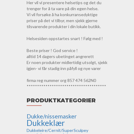
Her vil vi presentere helsetips og det du
trenger for å ta vare på din egen helse.
Vi vil forsøke å ha konkurransedyktige
priser på det vi tilbyr, men sjekk gjerne
tilsvarende produkter i din lokale butikk.
Helsesiden oppstartes snart ! Følg med !
Beste priser ! God service !
alltid 14 dagers ubetinget angrerett
Er noen produkter midlertidig utsolgt, sjekk
igjen- vi får stadig inn påfyll og nye varer
firma reg nummer org 857 474 562N0
**************************************
PRODUKTKATEGORIER
Dukke/nissemasker
Dukkeklær
Dukkeleire/Cernit/SuperSculpey