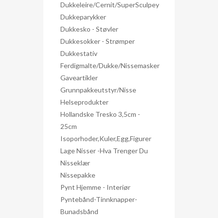
Dukkeleire/Cernit/SuperSculpey
Dukkeparykker
Dukkesko - Støvler
Dukkesokker - Strømper
Dukkestativ
Ferdigmalte/dukke/nissemasker
Gaveartikler
Grunnpakkeutstyr/nisse
Helseprodukter
Hollandske Tresko 3,5cm -
25cm
Isoporhoder,kuler,egg,figurer
Lage Nisser -hva Trenger Du
Nisseklær
Nissepakke
Pynt Hjemme - Interiør
Pyntebånd-Tinnknapper-
Bunadsbånd