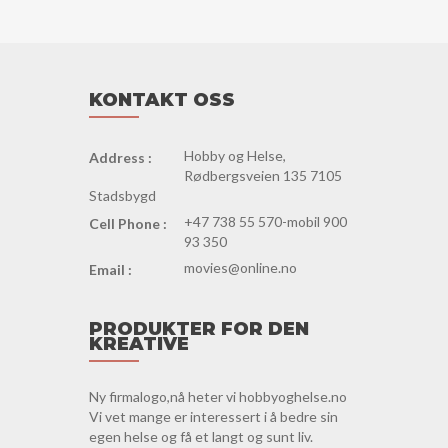
KONTAKT OSS
Hobby og Helse,
Address :
Rødbergsveien 135 7105
Stadsbygd
+47 738 55 570-mobil 900
Cell Phone :
93 350
movies@online.no
Email :
PRODUKTER FOR DEN
KREATIVE
Ny firmalogo,nå heter vi hobbyoghelse.no
Vi vet mange er interessert i å bedre sin
egen helse og få et langt og sunt liv.