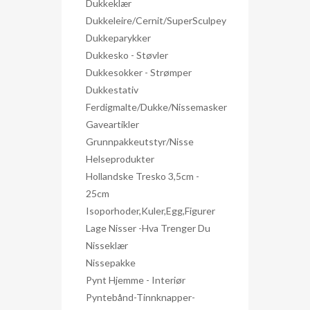
Dukkeklær
Dukkeleire/Cernit/SuperSculpey
Dukkeparykker
Dukkesko - Støvler
Dukkesokker - Strømper
Dukkestativ
Ferdigmalte/dukke/nissemasker
Gaveartikler
Grunnpakkeutstyr/nisse
Helseprodukter
Hollandske Tresko 3,5cm -
25cm
Isoporhoder,kuler,egg,figurer
Lage Nisser -hva Trenger Du
Nisseklær
Nissepakke
Pynt Hjemme - Interiør
Pyntebånd-Tinnknapper-