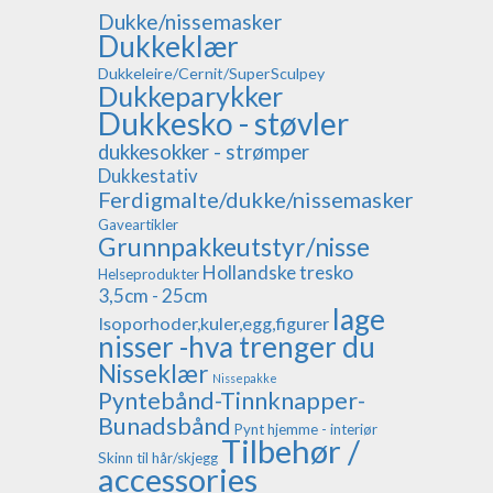
Dukke/nissemasker
Dukkeklær
Dukkeleire/Cernit/SuperSculpey
Dukkeparykker
Dukkesko - støvler
dukkesokker - strømper
Dukkestativ
Ferdigmalte/dukke/nissemasker
Gaveartikler
Grunnpakkeutstyr/nisse
Hollandske tresko
Helseprodukter
3,5cm - 25cm
lage
Isoporhoder,kuler,egg,figurer
nisser -hva trenger du
Nisseklær
Nissepakke
Pyntebånd-Tinnknapper-
Bunadsbånd
Pynt hjemme - interiør
Tilbehør /
Skinn til hår/skjegg
accessories