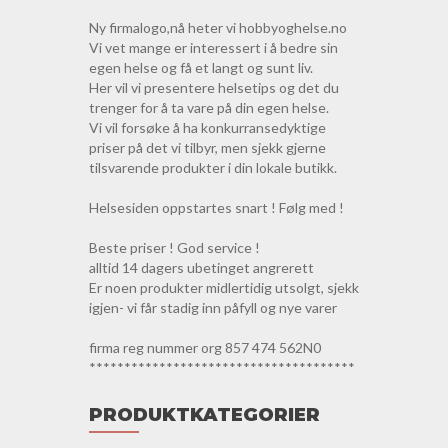
Ny firmalogo,nå heter vi hobbyoghelse.no
Vi vet mange er interessert i å bedre sin
egen helse og få et langt og sunt liv.
Her vil vi presentere helsetips og det du
trenger for å ta vare på din egen helse.
Vi vil forsøke å ha konkurransedyktige
priser på det vi tilbyr, men sjekk gjerne
tilsvarende produkter i din lokale butikk.
Helsesiden oppstartes snart ! Følg med !
Beste priser ! God service !
alltid 14 dagers ubetinget angrerett
Er noen produkter midlertidig utsolgt, sjekk
igjen- vi får stadig inn påfyll og nye varer
firma reg nummer org 857 474 562N0
**************************************
PRODUKTKATEGORIER