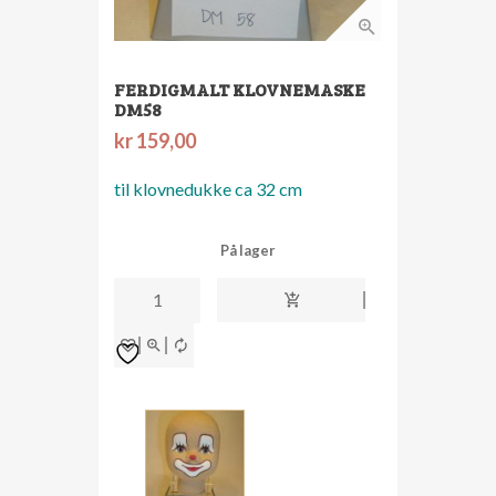
FERDIGMALT KLOVNEMASKE
DM58
kr
159,00
til klovnedukke ca 32 cm
På lager
ferdigmalt
klovnemaske
dm58
antall