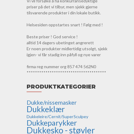
Vi vil forsøke å ha konkurransedyktige
priser på det vi tilbyr, men sjekk gjerne
tilsvarende produkter i din lokale butikk.
Helsesiden oppstartes snart ! Følg med !
Beste priser ! God service !
alltid 14 dagers ubetinget angrerett
Er noen produkter midlertidig utsolgt, sjekk
igjen- vi får stadig inn påfyll og nye varer
firma reg nummer org 857 474 562N0
**************************************
PRODUKTKATEGORIER
Dukke/nissemasker
Dukkeklær
Dukkeleire/Cernit/SuperSculpey
Dukkeparykker
Dukkesko - støvler