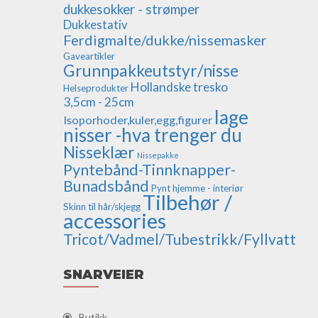
dukkesokker - strømper
Dukkestativ
Ferdigmalte/dukke/nissemasker
Gaveartikler
Grunnpakkeutstyr/nisse
Hollandske tresko
Helseprodukter
3,5cm - 25cm
lage
Isoporhoder,kuler,egg,figurer
nisser -hva trenger du
Nisseklær
Nissepakke
Pyntebånd-Tinnknapper-
Bunadsbånd
Pynt hjemme - interiør
Tilbehør /
Skinn til hår/skjegg
accessories
Tricot/Vadmel/Tubestrikk/Fyllvatt
SNARVEIER
Butikk