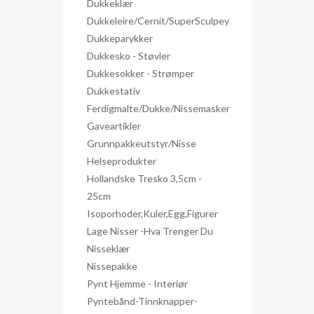
Dukkeklær
Dukkeleire/Cernit/SuperSculpey
Dukkeparykker
Dukkesko - Støvler
Dukkesokker - Strømper
Dukkestativ
Ferdigmalte/dukke/nissemasker
Gaveartikler
Grunnpakkeutstyr/nisse
Helseprodukter
Hollandske Tresko 3,5cm -
25cm
Isoporhoder,kuler,egg,figurer
Lage Nisser -hva Trenger Du
Nisseklær
Nissepakke
Pynt Hjemme - Interiør
Pyntebånd-Tinnknapper-