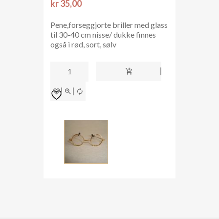
kr
35,00
Pene,forseggjorte briller med glass
til 30-40 cm nisse/ dukke finnes
også i rød, sort, sølv
Dukke/nissebriller
65mm
(gull)
antall