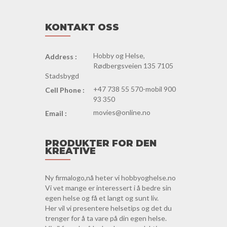
KONTAKT OSS
Hobby og Helse,
Address :
Rødbergsveien 135 7105
Stadsbygd
+47 738 55 570-mobil 900
Cell Phone :
93 350
movies@online.no
Email :
PRODUKTER FOR DEN
KREATIVE
Ny firmalogo,nå heter vi hobbyoghelse.no
Vi vet mange er interessert i å bedre sin
egen helse og få et langt og sunt liv.
Her vil vi presentere helsetips og det du
trenger for å ta vare på din egen helse.