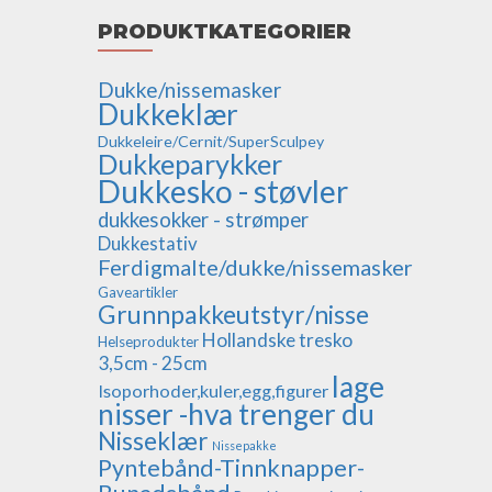
PRODUKTKATEGORIER
Dukke/nissemasker
Dukkeklær
Dukkeleire/Cernit/SuperSculpey
Dukkeparykker
Dukkesko - støvler
dukkesokker - strømper
Dukkestativ
Ferdigmalte/dukke/nissemasker
Gaveartikler
Grunnpakkeutstyr/nisse
Hollandske tresko
Helseprodukter
3,5cm - 25cm
lage
Isoporhoder,kuler,egg,figurer
nisser -hva trenger du
Nisseklær
Nissepakke
Pyntebånd-Tinnknapper-