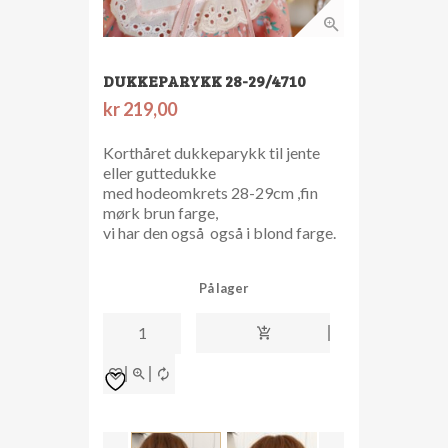
DUKKEPARYKK 28-29/4710
kr
219,00
Korthåret dukkeparykk til jente
eller guttedukke
med hodeomkrets 28-29cm ,fin
mørk brun farge,
vi har den også også i blond farge.
På lager
dukkeparykk
28-
29/4710