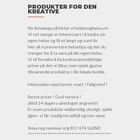
PRODUKTER FOR DEN
KREATIVE
Ny firmalogo,nå heter vi hobbyoghelse.no
Vi vet mange er interessert i å bedre sin
egen helse og få et langt og sunt liv.
Her vil vi presentere helsetips og det du
trenger for å ta vare på din egen helse.
Vi vil forsøke å ha konkurransedyktige
priser på det vi tilbyr, men sjekk gjerne
tilsvarende produkter i din lokale butikk.
Helsesiden oppstartes snart ! Følg med !
Beste priser ! God service !
alltid 14 dagers ubetinget angrerett
Er noen produkter midlertidig utsolgt, sjekk
igjen- vi får stadig inn påfyll og nye varer
firma reg nummer org 857 474 562N0
**************************************