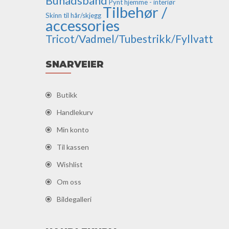
Bunadsbånd
Pynt hjemme - interiør
Tilbehør /
Skinn til hår/skjegg
accessories
Tricot/Vadmel/Tubestrikk/Fyllvatt
SNARVEIER
Butikk
Handlekurv
Min konto
Til kassen
Wishlist
Om oss
Bildegalleri