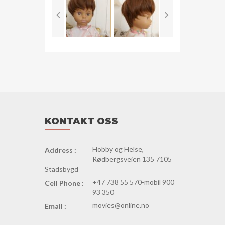
antall
KONTAKT OSS
Hobby og Helse,
Address :
Rødbergsveien 135 7105
Stadsbygd
+47 738 55 570-mobil 900
Cell Phone :
93 350
movies@online.no
Email :