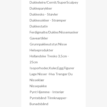
Dukkeleire/Cernit/SuperSculpey
Dukkeparykker
Dukkesko - Støvler
Dukkesokker - Strømper
Dukkestativ
Ferdigmalte/dukke/nissemasker
Gaveartikler
Grunnpakkeutstyr/nisse
Helseprodukter
Hollandske Tresko 3,5cm -
25cm
Isoporhoder,kuler,egg,figurer
Lage Nisser -hva Trenger Du
Nisseklær
Nissepakke
Pynt Hjemme - Interiør
Pyntebånd-Tinnknapper-
Bunadsbånd