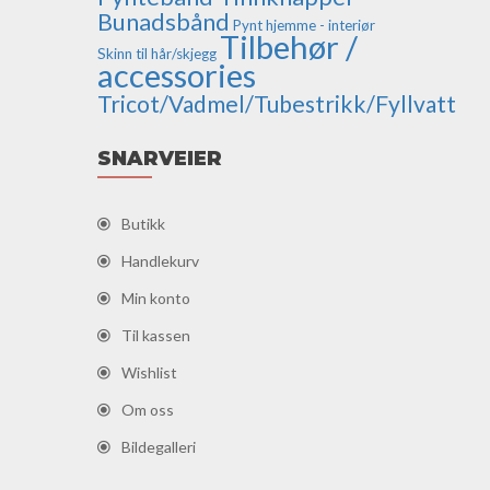
Bunadsbånd
Pynt hjemme - interiør
Tilbehør /
Skinn til hår/skjegg
accessories
Tricot/Vadmel/Tubestrikk/Fyllvatt
SNARVEIER
Butikk
Handlekurv
Min konto
Til kassen
Wishlist
Om oss
Bildegalleri