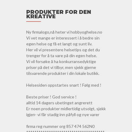
PRODUKTER FOR DEN
KREATIVE
Ny firmalogo,nå heter vi hobbyoghelse.no
Vi vet mange er interessert i å bedre sin
egen helse og få et langt og sunt liv.
Her vil vi presentere helsetips og det du
trenger for å ta vare på din egen helse.
Vi vil forsøke å ha konkurransedyktige
priser på det vi tilbyr, men sjekk gjerne
tilsvarende produkter i din lokale butikk.
Helsesiden oppstartes snart ! Følg med !
Beste priser ! God service !
alltid 14 dagers ubetinget angrerett
Er noen produkter midlertidig utsolgt, sjekk
igjen- vi får stadig inn påfyll og nye varer
firma reg nummer org 857 474 562N0