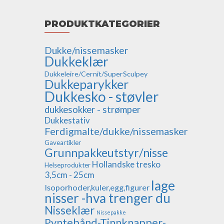
**************************************
PRODUKTKATEGORIER
Dukke/nissemasker
Dukkeklær
Dukkeleire/Cernit/SuperSculpey
Dukkeparykker
Dukkesko - støvler
dukkesokker - strømper
Dukkestativ
Ferdigmalte/dukke/nissemasker
Gaveartikler
Grunnpakkeutstyr/nisse
Hollandske tresko
Helseprodukter
3,5cm - 25cm
lage
Isoporhoder,kuler,egg,figurer
nisser -hva trenger du
Nisseklær
Nissepakke
Pyntebånd-Tinnknapper-