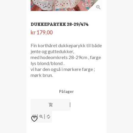
DUKKEPARYKK 28-29/474
kr
179,00
Fin korthåret dukkeparykk til både
jente og guttedukker,
med hodeomkrets 28-29cm , farge
lys blond/blond .
vi har den også i mørkere farge ;
mørk brun.
På lager
Dukkeparykk
28-
29/474