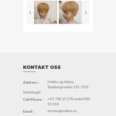
antall
KONTAKT OSS
Hobby og Helse,
Address :
Rødbergsveien 135 7105
Stadsbygd
+47 738 55 570-mobil 900
Cell Phone :
93 350
movies@online.no
Email :