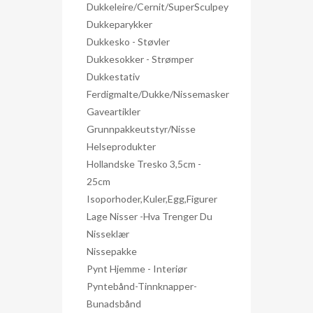
Dukkeleire/Cernit/SuperSculpey
Dukkeparykker
Dukkesko - Støvler
Dukkesokker - Strømper
Dukkestativ
Ferdigmalte/dukke/nissemasker
Gaveartikler
Grunnpakkeutstyr/nisse
Helseprodukter
Hollandske Tresko 3,5cm -
25cm
Isoporhoder,kuler,egg,figurer
Lage Nisser -hva Trenger Du
Nisseklær
Nissepakke
Pynt Hjemme - Interiør
Pyntebånd-Tinnknapper-
Bunadsbånd