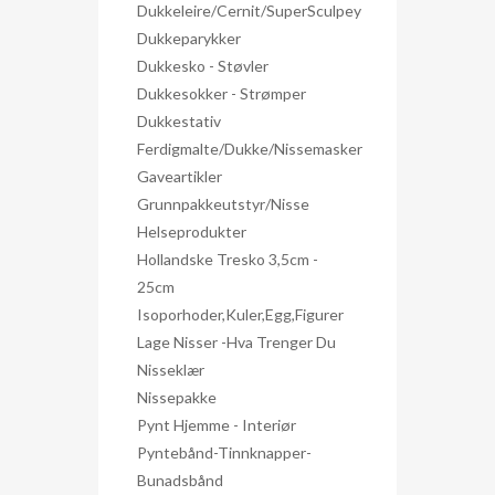
Dukkeleire/Cernit/SuperSculpey
Dukkeparykker
Dukkesko - Støvler
Dukkesokker - Strømper
Dukkestativ
Ferdigmalte/dukke/nissemasker
Gaveartikler
Grunnpakkeutstyr/nisse
Helseprodukter
Hollandske Tresko 3,5cm -
25cm
Isoporhoder,kuler,egg,figurer
Lage Nisser -hva Trenger Du
Nisseklær
Nissepakke
Pynt Hjemme - Interiør
Pyntebånd-Tinnknapper-
Bunadsbånd