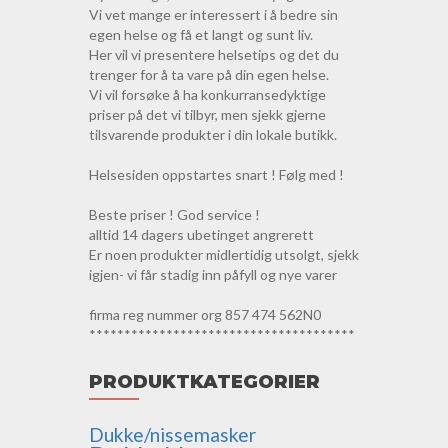
Vi vet mange er interessert i å bedre sin
egen helse og få et langt og sunt liv.
Her vil vi presentere helsetips og det du
trenger for å ta vare på din egen helse.
Vi vil forsøke å ha konkurransedyktige
priser på det vi tilbyr, men sjekk gjerne
tilsvarende produkter i din lokale butikk.
Helsesiden oppstartes snart ! Følg med !
Beste priser ! God service !
alltid 14 dagers ubetinget angrerett
Er noen produkter midlertidig utsolgt, sjekk
igjen- vi får stadig inn påfyll og nye varer
firma reg nummer org 857 474 562N0
**************************************
PRODUKTKATEGORIER
Dukke/nissemasker