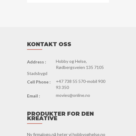
KONTAKT OSS
Hobby og Helse,
Address :
Rødbergsveien 135 7105
Stadsbygd
+47 738 55 570-mobil 900
Cell Phone :
93 350
movies@online.no
Email :
PRODUKTER FOR DEN
KREATIVE
Ny firmalogo,nå heter vi hobbyoghelse.no