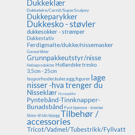
Dukkeklær
Dukkeleire/Cernit/SuperSculpey
Dukkeparykker
Dukkesko - støvler
dukkesokker - strømper
Dukkestativ
Ferdigmalte/dukke/nissemasker
Gaveartikler
Grunnpakkeutstyr/nisse
Hollandske tresko
Helseprodukter
3,5cm - 25cm
lage
Isoporhoder,kuler,egg,figurer
nisser -hva trenger du
Nisseklær
Nissepakke
Pyntebånd-Tinnknapper-
Bunadsbånd
Pynt hjemme - interiør
Tilbehør /
Skinn til hår/skjegg
accessories
Tricot/Vadmel/Tubestrikk/Fyllvatt