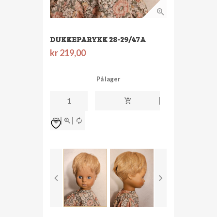
DUKKEPARYKK 28-29/47A
kr
219,00
På lager
Dukkeparykk
28-
29/47A
antall