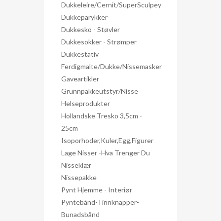
Dukkeleire/Cernit/SuperSculpey
Dukkeparykker
Dukkesko - Støvler
Dukkesokker - Strømper
Dukkestativ
Ferdigmalte/dukke/nissemasker
Gaveartikler
Grunnpakkeutstyr/nisse
Helseprodukter
Hollandske Tresko 3,5cm -
25cm
Isoporhoder,kuler,egg,figurer
Lage Nisser -hva Trenger Du
Nisseklær
Nissepakke
Pynt Hjemme - Interiør
Pyntebånd-Tinnknapper-
Bunadsbånd