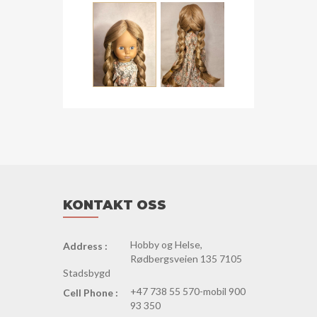
blond
antall
KONTAKT OSS
Hobby og Helse,
Address :
Rødbergsveien 135 7105
Stadsbygd
+47 738 55 570-mobil 900
Cell Phone :
93 350