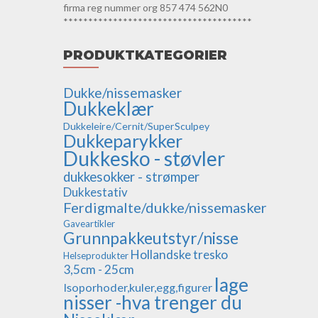
firma reg nummer org 857 474 562N0
**************************************
PRODUKTKATEGORIER
Dukke/nissemasker
Dukkeklær
Dukkeleire/Cernit/SuperSculpey
Dukkeparykker
Dukkesko - støvler
dukkesokker - strømper
Dukkestativ
Ferdigmalte/dukke/nissemasker
Gaveartikler
Grunnpakkeutstyr/nisse
Hollandske tresko
Helseprodukter
3,5cm - 25cm
lage
Isoporhoder,kuler,egg,figurer
nisser -hva trenger du