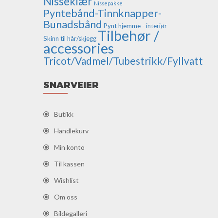
Nisseklær
Nissepakke
Pyntebånd-Tinnknapper-
Bunadsbånd
Pynt hjemme - interiør
Tilbehør /
Skinn til hår/skjegg
accessories
Tricot/Vadmel/Tubestrikk/Fyllvatt
SNARVEIER
Butikk
Handlekurv
Min konto
Til kassen
Wishlist
Om oss
Bildegalleri