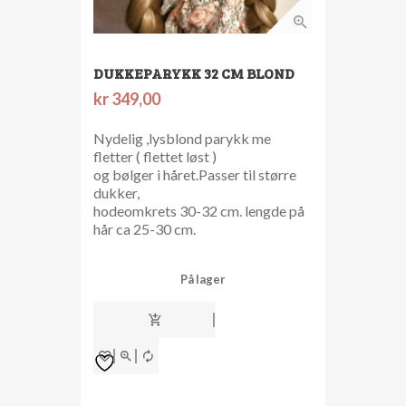
DUKKEPARYKK 32 CM BLOND
kr
349,00
Nydelig ,lysblond parykk me
fletter ( flettet løst )
og bølger i håret.Passer til større
dukker,
hodeomkrets 30-32 cm. lengde på
hår ca 25-30 cm.
På lager
dukkeparykk
32
cm