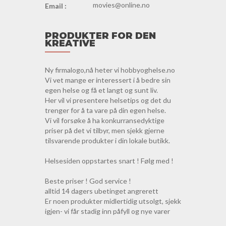
movies@online.no
Email :
PRODUKTER FOR DEN
KREATIVE
Ny firmalogo,nå heter vi hobbyoghelse.no
Vi vet mange er interessert i å bedre sin
egen helse og få et langt og sunt liv.
Her vil vi presentere helsetips og det du
trenger for å ta vare på din egen helse.
Vi vil forsøke å ha konkurransedyktige
priser på det vi tilbyr, men sjekk gjerne
tilsvarende produkter i din lokale butikk.
Helsesiden oppstartes snart ! Følg med !
Beste priser ! God service !
alltid 14 dagers ubetinget angrerett
Er noen produkter midlertidig utsolgt, sjekk
igjen- vi får stadig inn påfyll og nye varer