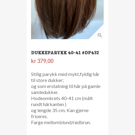
DUKKEPARYKK 40-41 #DP432
kr
379,00
Stilig parykk med mykt,fyldig hår
til store dukker;
og som erstatning til hår på gamle
samledukker.
Hodeomkrets 40-41 cm (målt
rundt hårkanten )
og lengde 35 cm. Kan gjerne
friseres.
Farge mellomblond/rødbrun.