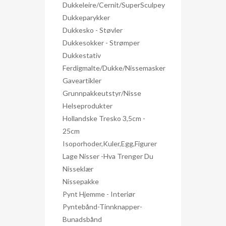
Dukkeleire/Cernit/SuperSculpey
Dukkeparykker
Dukkesko - Støvler
Dukkesokker - Strømper
Dukkestativ
Ferdigmalte/dukke/nissemasker
Gaveartikler
Grunnpakkeutstyr/nisse
Helseprodukter
Hollandske Tresko 3,5cm -
25cm
Isoporhoder,kuler,egg,figurer
Lage Nisser -hva Trenger Du
Nisseklær
Nissepakke
Pynt Hjemme - Interiør
Pyntebånd-Tinnknapper-
Bunadsbånd