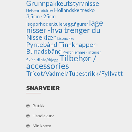
Grunnpakkeutstyr/nisse
Hollandske tresko
Helseprodukter
3,5cm - 25cm
lage
Isoporhoder,kuler,egg,figurer
nisser -hva trenger du
Nisseklær
Nissepakke
Pyntebånd-Tinnknapper-
Bunadsbånd
Pynt hjemme - interiør
Tilbehør /
Skinn til hår/skjegg
accessories
Tricot/Vadmel/Tubestrikk/Fyllvatt
SNARVEIER
Butikk
Handlekurv
Min konto