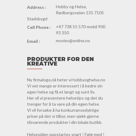
Hobby og Helse,
Address :
Rødbergsveien 135 7105
Stadsbygd
+47 738 55 570-mobil 900
Cell Phone :
93 350
movies@online.no
Email :
PRODUKTER FOR DEN
KREATIVE
Ny firmalogo,nå heter vi hobbyoghelse.no
Vi vet mange er interessert i å bedre sin
egen helse og få et langt og sunt liv.
Her vil vi presentere helsetips og det du
trenger for å ta vare på din egen helse.
Vi vil forsøke å ha konkurransedyktige
priser på det vi tilbyr, men sjekk gjerne
tilsvarende produkter i din lokale butikk.
Helsesiden oppstartes snart ! Følg med !