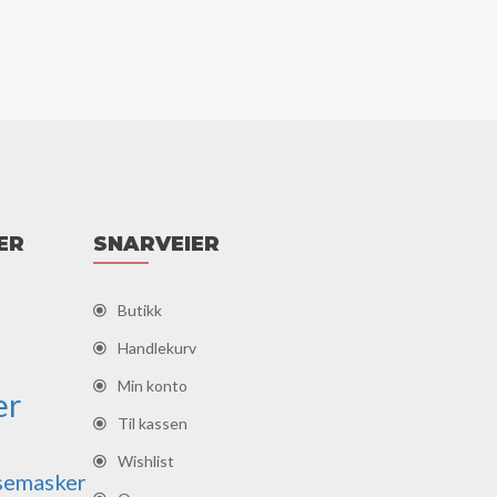
ER
SNARVEIER
Butikk
Handlekurv
Min konto
er
Til kassen
Wishlist
semasker