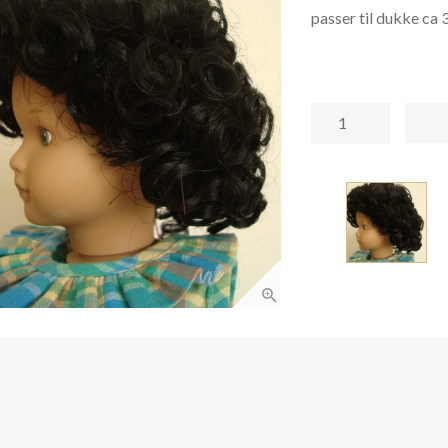
passer til dukke ca
dukkeparykk
dp25-
27/10
antall