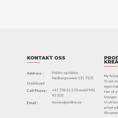
KONTAKT OSS
PROD
KREA
Hobby og Helse,
Address :
Ny firma
Rødbergsveien 135 7105
Vi vet m
Stadsbygd
egen hels
+47 738 55 570-mobil 900
Cell Phone :
Her vil 
93 350
trenger 
movies@online.no
Vi vil f
Email :
priser på
tilsvaren