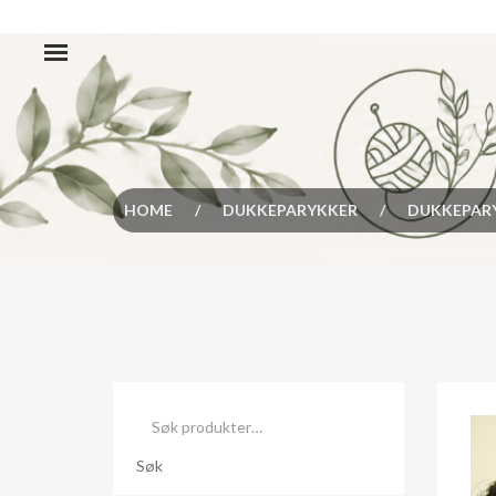
HOME
/
DUKKEPARYKKER
/
DUKKEPARY
Søk
etter:
Søk