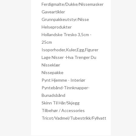
Ferdigmalte/dukke/nissemasker
Gaveartikler
Grunnpakkeutstyr/nisse
Helseprodukter
Hollandske Tresko 3,5cm -
25cm
Isoporhoder,kuler,egg,figurer
Lage Nisser -hva Trenger Du
Nisseklær
Nissepakke
Pynt Hjemme - Interiør
Pyntebånd-Tinnknapper-
Bunadsbånd
Skinn Til Hår/skjegg
Tilbehør / Accessories
Tricot/Vadmel/Tubestrikk/Fyllvatt