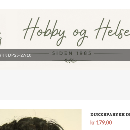
KK DP25-27/10
DUKKEPARYKK DP
kr
179,00