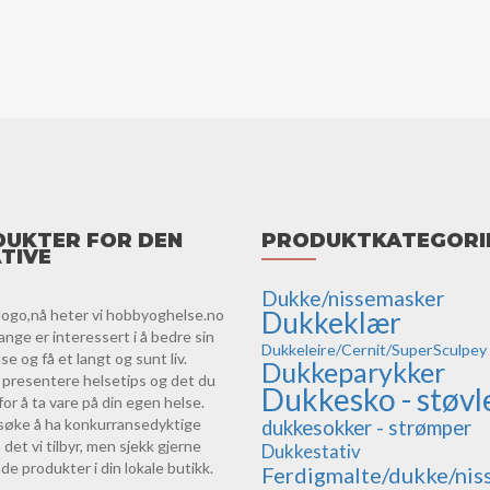
UKTER FOR DEN
PRODUKTKATEGORI
TIVE
Dukke/nissemasker
logo,nå heter vi hobbyoghelse.no
Dukkeklær
ange er interessert i å bedre sin
Dukkeleire/Cernit/SuperSculpey
e og få et langt og sunt liv.
Dukkeparykker
vi presentere helsetips og det du
Dukkesko - støvl
for å ta vare på din egen helse.
orsøke å ha konkurransedyktige
dukkesokker - strømper
 det vi tilbyr, men sjekk gjerne
Dukkestativ
de produkter i din lokale butikk.
Ferdigmalte/dukke/nis