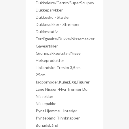
Dukkeleire/Cernit/SuperSculpey
Dukkeparykker
Dukkesko - Støvler
Dukkesokker - Strømper
Dukkestativ
Ferdigmalte/dukke/nissemasker
Gaveartikler
Grunnpakkeutstyr/nisse
Helseprodukter
Hollandske Tresko 3,5cm -
25cm
Isoporhoder,kuler,egg,figurer
Lage Nisser -hva Trenger Du
Nisseklær
Nissepakke
Pynt Hjemme - Interiør
Pyntebånd-Tinnknapper-
Bunadsbånd