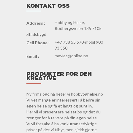
KONTAKT OSS
Hobby og Helse,
Address :
Rødbergsveien 135 7105
Stadsbygd
+47 738 55 570-mobil 900
Cell Phone :
93 350
movies@online.no
Email :
PRODUKTER FOR DEN
KREATIVE
Ny firmalogo,nå heter vi hobbyoghelse.no
Vi vet mange er interessert i å bedre sin
egen helse og få et langt og sunt liv.
Her vil vi presentere helsetips og det du
trenger for å ta vare på din egen helse.
Vi vil forsøke å ha konkurransedyktige
priser på det vi tilbyr, men sjekk gjerne