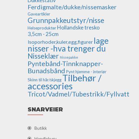
Dukkestativ
Ferdigmalte/dukke/nissemasker
Gaveartikler
Grunnpakkeutstyr/nisse
Hollandske tresko
Helseprodukter
3,5cm - 25cm
lage
Isoporhoder,kuler,egg,figurer
nisser -hva trenger du
Nisseklær
Nissepakke
Pyntebånd-Tinnknapper-
Bunadsbånd
Pynt hjemme - interiør
Tilbehør /
Skinn til hår/skjegg
accessories
Tricot/Vadmel/Tubestrikk/Fyllvatt
SNARVEIER
Butikk
Handlekurv