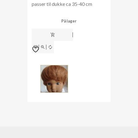
passer til dukke ca 35-40 cm
På lager
dukkeparykk
dp23-
24/09
antall