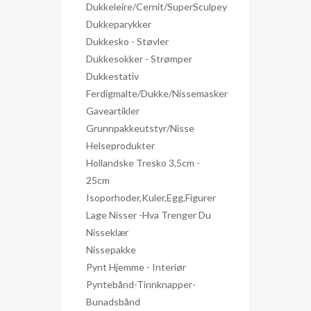
Dukkeleire/Cernit/SuperSculpey
Dukkeparykker
Dukkesko - Støvler
Dukkesokker - Strømper
Dukkestativ
Ferdigmalte/dukke/nissemasker
Gaveartikler
Grunnpakkeutstyr/nisse
Helseprodukter
Hollandske Tresko 3,5cm -
25cm
Isoporhoder,kuler,egg,figurer
Lage Nisser -hva Trenger Du
Nisseklær
Nissepakke
Pynt Hjemme - Interiør
Pyntebånd-Tinnknapper-
Bunadsbånd