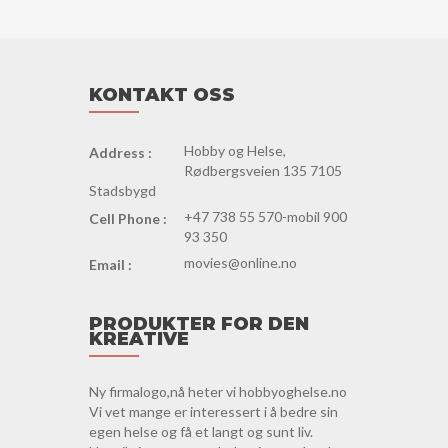
KONTAKT OSS
Hobby og Helse,
Address :
Rødbergsveien 135 7105
Stadsbygd
+47 738 55 570-mobil 900
Cell Phone :
93 350
movies@online.no
Email :
PRODUKTER FOR DEN
KREATIVE
Ny firmalogo,nå heter vi hobbyoghelse.no
Vi vet mange er interessert i å bedre sin
egen helse og få et langt og sunt liv.