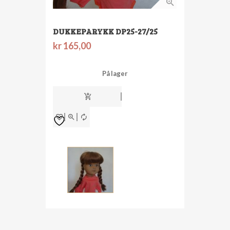
DUKKEPARYKK DP25-27/25
kr
165,00
På lager
dukkeparykk
dp25-
27/25
antall