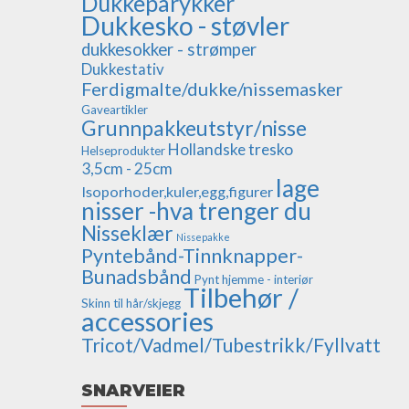
Dukkeparykker
Dukkesko - støvler
dukkesokker - strømper
Dukkestativ
Ferdigmalte/dukke/nissemasker
Gaveartikler
Grunnpakkeutstyr/nisse
Hollandske tresko
Helseprodukter
3,5cm - 25cm
lage
Isoporhoder,kuler,egg,figurer
nisser -hva trenger du
Nisseklær
Nissepakke
Pyntebånd-Tinnknapper-
Bunadsbånd
Pynt hjemme - interiør
Tilbehør /
Skinn til hår/skjegg
accessories
Tricot/Vadmel/Tubestrikk/Fyllvatt
SNARVEIER