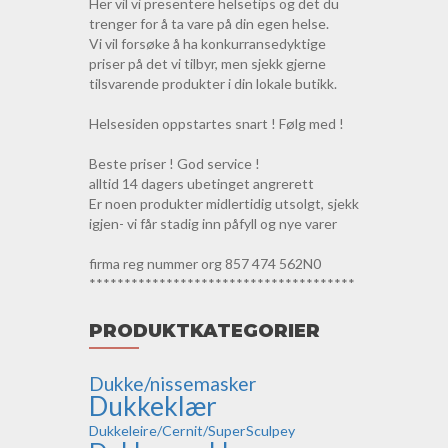
Her vil vi presentere helsetips og det du
trenger for å ta vare på din egen helse.
Vi vil forsøke å ha konkurransedyktige
priser på det vi tilbyr, men sjekk gjerne
tilsvarende produkter i din lokale butikk.
Helsesiden oppstartes snart ! Følg med !
Beste priser ! God service !
alltid 14 dagers ubetinget angrerett
Er noen produkter midlertidig utsolgt, sjekk
igjen- vi får stadig inn påfyll og nye varer
firma reg nummer org 857 474 562N0
**************************************
PRODUKTKATEGORIER
Dukke/nissemasker
Dukkeklær
Dukkeleire/Cernit/SuperSculpey