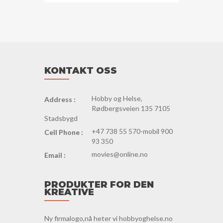
KONTAKT OSS
Hobby og Helse,
Address :
Rødbergsveien 135 7105
Stadsbygd
+47 738 55 570-mobil 900
Cell Phone :
93 350
movies@online.no
Email :
PRODUKTER FOR DEN
KREATIVE
Ny firmalogo,nå heter vi hobbyoghelse.no