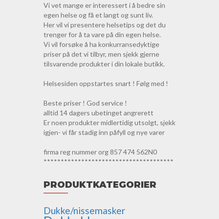
Vi vet mange er interessert i å bedre sin
egen helse og få et langt og sunt liv.
Her vil vi presentere helsetips og det du
trenger for å ta vare på din egen helse.
Vi vil forsøke å ha konkurransedyktige
priser på det vi tilbyr, men sjekk gjerne
tilsvarende produkter i din lokale butikk.
Helsesiden oppstartes snart ! Følg med !
Beste priser ! God service !
alltid 14 dagers ubetinget angrerett
Er noen produkter midlertidig utsolgt, sjekk
igjen- vi får stadig inn påfyll og nye varer
firma reg nummer org 857 474 562N0
**************************************
PRODUKTKATEGORIER
Dukke/nissemasker