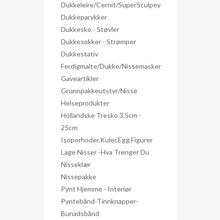
Dukkeleire/Cernit/SuperSculpey
Dukkeparykker
Dukkesko - Støvler
Dukkesokker - Strømper
Dukkestativ
Ferdigmalte/dukke/nissemasker
Gaveartikler
Grunnpakkeutstyr/nisse
Helseprodukter
Hollandske Tresko 3,5cm -
25cm
Isoporhoder,kuler,egg,figurer
Lage Nisser -hva Trenger Du
Nisseklær
Nissepakke
Pynt Hjemme - Interiør
Pyntebånd-Tinnknapper-
Bunadsbånd