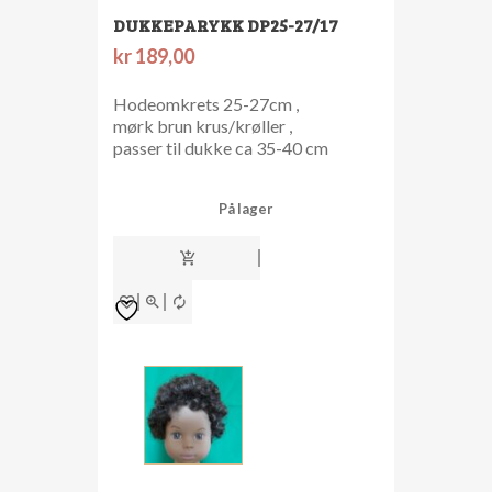
DUKKEPARYKK DP25-27/17
kr
189,00
Hodeomkrets 25-27cm ,
mørk brun krus/krøller ,
passer til dukke ca 35-40 cm
På lager
dukkeparykk
dp25-
27/17
antall