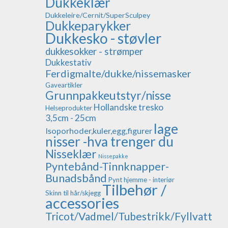
Dukkeklær
Dukkeleire/Cernit/SuperSculpey
Dukkeparykker
Dukkesko - støvler
dukkesokker - strømper
Dukkestativ
Ferdigmalte/dukke/nissemasker
Gaveartikler
Grunnpakkeutstyr/nisse
Hollandske tresko
Helseprodukter
3,5cm - 25cm
lage
Isoporhoder,kuler,egg,figurer
nisser -hva trenger du
Nisseklær
Nissepakke
Pyntebånd-Tinnknapper-
Bunadsbånd
Pynt hjemme - interiør
Tilbehør /
Skinn til hår/skjegg
accessories
Tricot/Vadmel/Tubestrikk/Fyllvatt