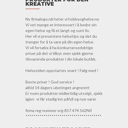
KREATIVE
Ny firmalogo,nå heter vi hobbyoghelse.no
Vi vet mange er interessert i å bedre sin
egen helse og få et langt og sunt liv.
Her vil vi presentere helsetips og det du
trenger for å ta vare på din egen helse.
Vi vil forsøke å ha konkurransedyktige
priser på det vi tilbyr, men sjekk gjerne
tilsvarende produkter i din lokale butikk.
Helsesiden oppstartes snart ! Følg med !
Beste priser ! God service !
alltid 14 dagers ubetinget angrerett
Er noen produkter midlertidig utsolgt, sjekk
igjen- vi får stadig inn påfyll og nye varer
firma reg nummer org 857 474 562N0
**************************************