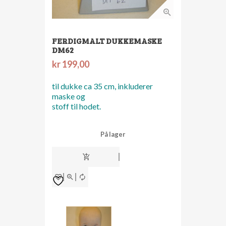
FERDIGMALT DUKKEMASKE
DM62
kr
199,00
til dukke ca 35 cm, inkluderer
maske og
stoff til hodet.
På lager
ferdigmalt
dukkemaske
dm62
antall