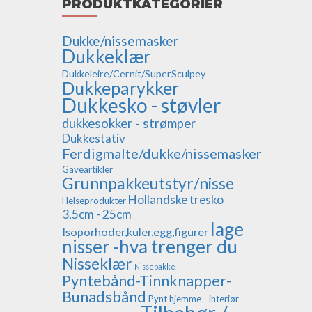
PRODUKTKATEGORIER
Dukke/nissemasker
Dukkeklær
Dukkeleire/Cernit/SuperSculpey
Dukkeparykker
Dukkesko - støvler
dukkesokker - strømper
Dukkestativ
Ferdigmalte/dukke/nissemasker
Gaveartikler
Grunnpakkeutstyr/nisse
Hollandske tresko
Helseprodukter
3,5cm - 25cm
lage
Isoporhoder,kuler,egg,figurer
nisser -hva trenger du
Nisseklær
Nissepakke
Pyntebånd-Tinnknapper-
Bunadsbånd
Pynt hjemme - interiør