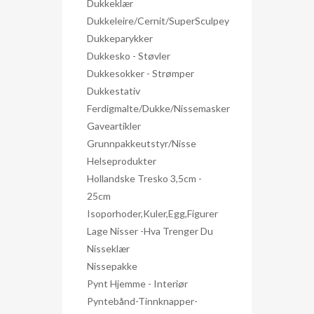
Dukkeklær
Dukkeleire/Cernit/SuperSculpey
Dukkeparykker
Dukkesko - Støvler
Dukkesokker - Strømper
Dukkestativ
Ferdigmalte/dukke/nissemasker
Gaveartikler
Grunnpakkeutstyr/nisse
Helseprodukter
Hollandske Tresko 3,5cm -
25cm
Isoporhoder,kuler,egg,figurer
Lage Nisser -hva Trenger Du
Nisseklær
Nissepakke
Pynt Hjemme - Interiør
Pyntebånd-Tinnknapper-