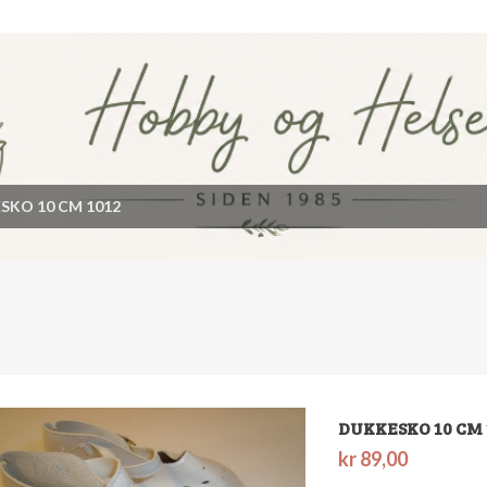
SKO 10 CM 1012
DUKKESKO 10 CM 
kr
89,00