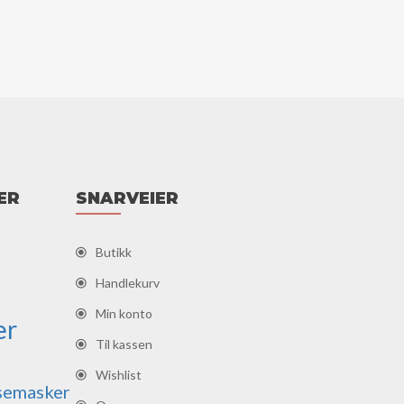
ER
SNARVEIER
Butikk
Handlekurv
Min konto
er
Til kassen
Wishlist
semasker