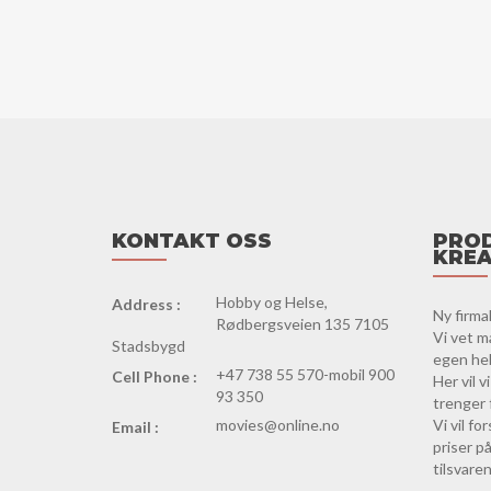
KONTAKT OSS
PROD
KREA
Hobby og Helse,
Address :
Ny firma
Rødbergsveien 135 7105
Vi vet m
Stadsbygd
egen hels
+47 738 55 570-mobil 900
Cell Phone :
Her vil 
93 350
trenger 
movies@online.no
Vi vil f
Email :
priser på
tilsvaren