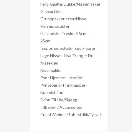
Ferdigmalte/dukke/nissemasker
Gaveartikler
Grunnpakkeutstyr/nisse
Helseprodukter
Hollandske Tresko 3,5cm -
25cm
Isoporhoder,kuler,egg,figurer
Lage Nisser -hva Trenger Du
Nisseklær
Nissepakke
Pynt Hjemme - Interiør
Pyntebånd-Tinnknapper-
Bunadsbånd
Skinn Til Hår/skjegg
Tilbehør / Accessories
Tricot/Vadmel/Tubestrikk/Fyllvatt