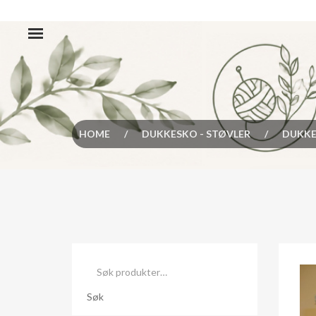
HOME
/
DUKKESKO - STØVLER
/
DUKKE
Søk
etter:
Søk