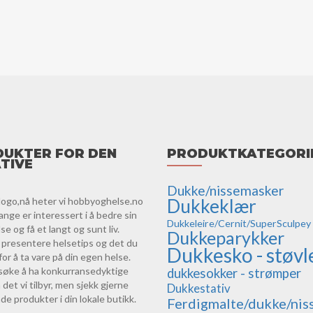
UKTER FOR DEN
PRODUKTKATEGORI
TIVE
Dukke/nissemasker
logo,nå heter vi hobbyoghelse.no
Dukkeklær
ange er interessert i å bedre sin
Dukkeleire/Cernit/SuperSculpey
e og få et langt og sunt liv.
Dukkeparykker
vi presentere helsetips og det du
Dukkesko - støvl
for å ta vare på din egen helse.
orsøke å ha konkurransedyktige
dukkesokker - strømper
 det vi tilbyr, men sjekk gjerne
Dukkestativ
de produkter i din lokale butikk.
Ferdigmalte/dukke/nis