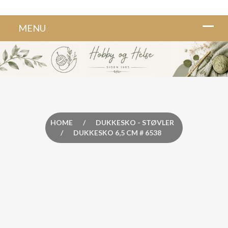
HOME
/
DUKKESKO - STØVLER
/
DUKKESKO 6,5 CM # 6538