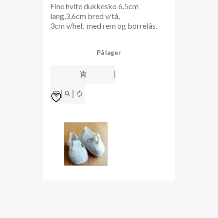
Fine hvite dukkesko 6,5cm
lang,3,6cm bred v/tå,
3cm v/hel, med rem og borrelås.
På lager
dukkesko
6,5
cm
#
6538
antall