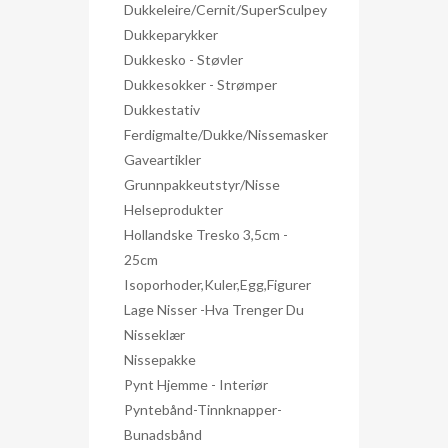
Dukkeleire/Cernit/SuperSculpey
Dukkeparykker
Dukkesko - Støvler
Dukkesokker - Strømper
Dukkestativ
Ferdigmalte/dukke/nissemasker
Gaveartikler
Grunnpakkeutstyr/nisse
Helseprodukter
Hollandske Tresko 3,5cm -
25cm
Isoporhoder,kuler,egg,figurer
Lage Nisser -hva Trenger Du
Nisseklær
Nissepakke
Pynt Hjemme - Interiør
Pyntebånd-Tinnknapper-
Bunadsbånd