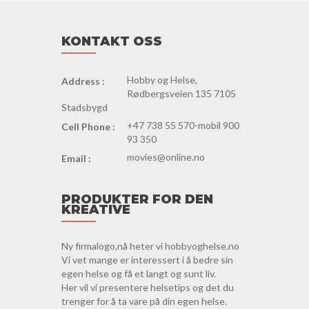
KONTAKT OSS
Hobby og Helse,
Address :
Rødbergsveien 135 7105
Stadsbygd
+47 738 55 570-mobil 900
Cell Phone :
93 350
movies@online.no
Email :
PRODUKTER FOR DEN
KREATIVE
Ny firmalogo,nå heter vi hobbyoghelse.no
Vi vet mange er interessert i å bedre sin
egen helse og få et langt og sunt liv.
Her vil vi presentere helsetips og det du
trenger for å ta vare på din egen helse.