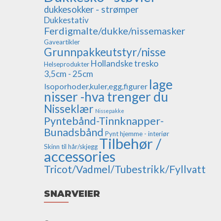
dukkesokker - strømper
Dukkestativ
Ferdigmalte/dukke/nissemasker
Gaveartikler
Grunnpakkeutstyr/nisse
Hollandske tresko
Helseprodukter
3,5cm - 25cm
lage
Isoporhoder,kuler,egg,figurer
nisser -hva trenger du
Nisseklær
Nissepakke
Pyntebånd-Tinnknapper-
Bunadsbånd
Pynt hjemme - interiør
Tilbehør /
Skinn til hår/skjegg
accessories
Tricot/Vadmel/Tubestrikk/Fyllvatt
SNARVEIER