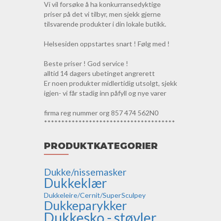
Vi vil forsøke å ha konkurransedyktige
priser på det vi tilbyr, men sjekk gjerne
tilsvarende produkter i din lokale butikk.
Helsesiden oppstartes snart ! Følg med !
Beste priser ! God service !
alltid 14 dagers ubetinget angrerett
Er noen produkter midlertidig utsolgt, sjekk
igjen- vi får stadig inn påfyll og nye varer
firma reg nummer org 857 474 562N0
**************************************
PRODUKTKATEGORIER
Dukke/nissemasker
Dukkeklær
Dukkeleire/Cernit/SuperSculpey
Dukkeparykker
Dukkesko - støvler