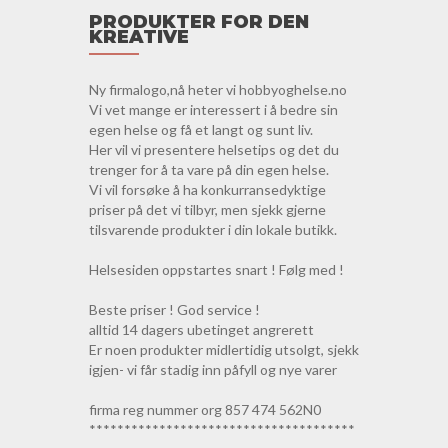
PRODUKTER FOR DEN
KREATIVE
Ny firmalogo,nå heter vi hobbyoghelse.no
Vi vet mange er interessert i å bedre sin
egen helse og få et langt og sunt liv.
Her vil vi presentere helsetips og det du
trenger for å ta vare på din egen helse.
Vi vil forsøke å ha konkurransedyktige
priser på det vi tilbyr, men sjekk gjerne
tilsvarende produkter i din lokale butikk.
Helsesiden oppstartes snart ! Følg med !
Beste priser ! God service !
alltid 14 dagers ubetinget angrerett
Er noen produkter midlertidig utsolgt, sjekk
igjen- vi får stadig inn påfyll og nye varer
firma reg nummer org 857 474 562N0
**************************************