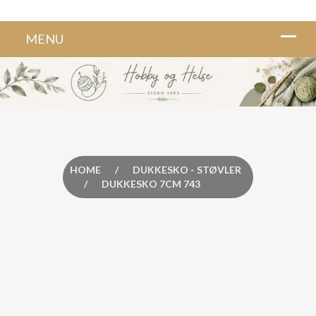
HOME
/
DUKKESKO - STØVLER
/
DUKKESKO 7CM 743