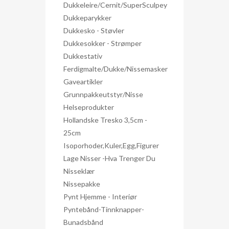
Dukkeleire/Cernit/SuperSculpey
Dukkeparykker
Dukkesko - Støvler
Dukkesokker - Strømper
Dukkestativ
Ferdigmalte/dukke/nissemasker
Gaveartikler
Grunnpakkeutstyr/nisse
Helseprodukter
Hollandske Tresko 3,5cm -
25cm
Isoporhoder,kuler,egg,figurer
Lage Nisser -hva Trenger Du
Nisseklær
Nissepakke
Pynt Hjemme - Interiør
Pyntebånd-Tinnknapper-
Bunadsbånd