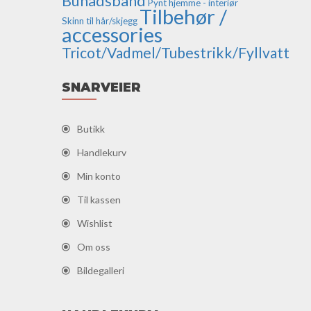
Bunadsbånd
Pynt hjemme - interiør
Tilbehør /
Skinn til hår/skjegg
accessories
Tricot/Vadmel/Tubestrikk/Fyllvatt
SNARVEIER
Butikk
Handlekurv
Min konto
Til kassen
Wishlist
Om oss
Bildegalleri