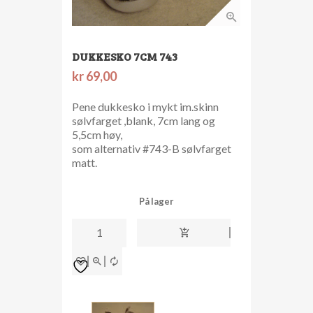
DUKKESKO 7CM 743
kr
69,00
Pene dukkesko i mykt im.skinn
sølvfarget ,blank, 7cm lang og
5,5cm høy,
som alternativ #743-B sølvfarget
matt.
På lager
Dukkesko
7cm
743