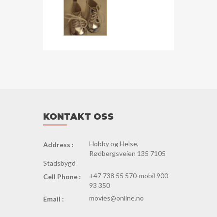
antall
KONTAKT OSS
Hobby og Helse,
Address :
Rødbergsveien 135 7105
Stadsbygd
+47 738 55 570-mobil 900
Cell Phone :
93 350
movies@online.no
Email :