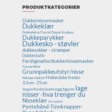
PRODUKTKATEGORIER
Dukke/nissemasker
Dukkeklær
Dukkeleire/Cernit/SuperSculpey
Dukkeparykker
Dukkesko - støvler
dukkesokker - strømper
Dukkestativ
Ferdigmalte/dukke/nissemasker
Gaveartikler
Grunnpakkeutstyr/nisse
Hollandske tresko
Helseprodukter
3,5cm - 25cm
lage
Isoporhoder,kuler,egg,figurer
nisser -hva trenger du
Nisseklær
Nissepakke
Pyntebånd-Tinnknapper-