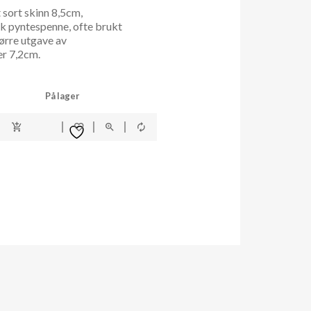
 sort skinn 8,5cm,
k pyntespenne, ofte brukt
tørre utgave av
r 7,2cm.
På lager