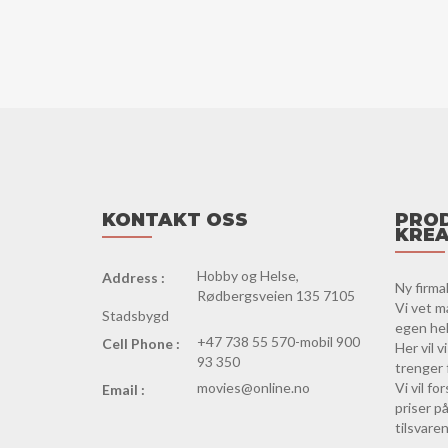
KONTAKT OSS
PROD
KREA
Hobby og Helse,
Address :
Ny firma
Rødbergsveien 135 7105
Vi vet m
Stadsbygd
egen hels
+47 738 55 570-mobil 900
Cell Phone :
Her vil 
93 350
trenger 
movies@online.no
Vi vil f
Email :
priser på
tilsvaren