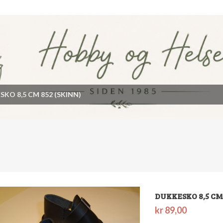
KO 8,5 CM 852 (SKINN)
DUKKESKO 8,5 CM 
kr
89,00