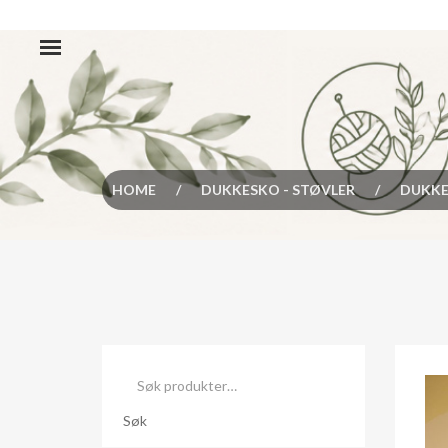
HOME
/
DUKKESKO - STØVLER
/
DUKKES
Søk
etter:
Søk