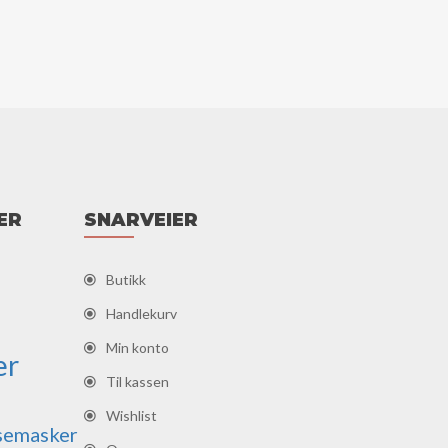
ER
SNARVEIER
Butikk
Handlekurv
Min konto
er
Til kassen
Wishlist
semasker