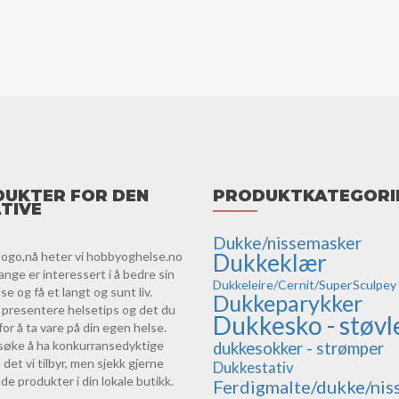
UKTER FOR DEN
PRODUKTKATEGORI
TIVE
Dukke/nissemasker
logo,nå heter vi hobbyoghelse.no
Dukkeklær
ange er interessert i å bedre sin
Dukkeleire/Cernit/SuperSculpey
e og få et langt og sunt liv.
Dukkeparykker
vi presentere helsetips og det du
Dukkesko - støvl
for å ta vare på din egen helse.
orsøke å ha konkurransedyktige
dukkesokker - strømper
 det vi tilbyr, men sjekk gjerne
Dukkestativ
de produkter i din lokale butikk.
Ferdigmalte/dukke/nis