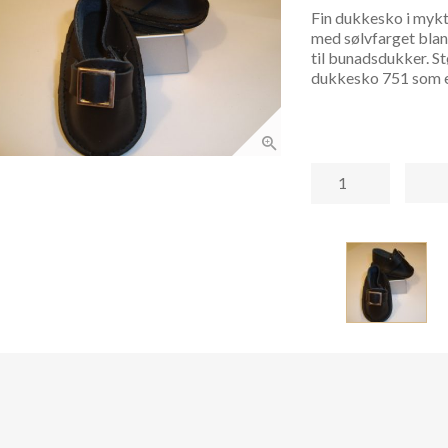
Fin dukkesko i mykt
med sølvfarget blan
til bunadsdukker. S
dukkesko 751 som e
dukkesko
8,5
cm
852
(skinn)
antall