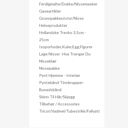
Ferdigmalte/dukke/nissemasker
Gaveartikler
Grunnpakkeutstyr/nisse
Helseprodukter
Hollandske Tresko 3,5cm -
25cm
Isoporhoder,kuler,egg,figurer
Lage Nisser -hva Trenger Du
Nisseklær
Nissepakke
Pynt Hjemme - Interiør
Pyntebånd-Tinnknapper-
Bunadsbånd
Skinn Til Hår/skjegg
Tilbehør / Accessories
Tricot/Vadmel/Tubestrikk/Fyllvatt