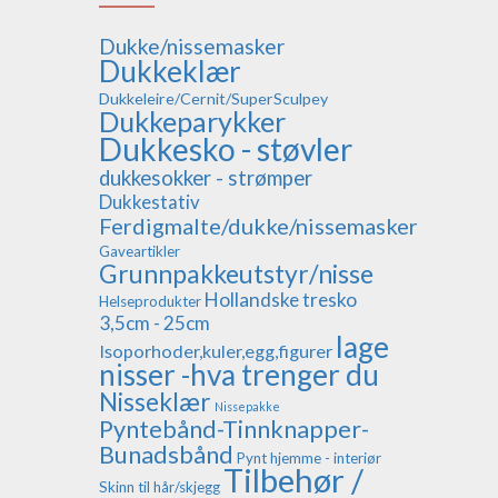
Dukke/nissemasker
Dukkeklær
Dukkeleire/Cernit/SuperSculpey
Dukkeparykker
Dukkesko - støvler
dukkesokker - strømper
Dukkestativ
Ferdigmalte/dukke/nissemasker
Gaveartikler
Grunnpakkeutstyr/nisse
Hollandske tresko
Helseprodukter
3,5cm - 25cm
lage
Isoporhoder,kuler,egg,figurer
nisser -hva trenger du
Nisseklær
Nissepakke
Pyntebånd-Tinnknapper-
Bunadsbånd
Pynt hjemme - interiør
Tilbehør /
Skinn til hår/skjegg