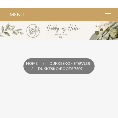
HOME
/
DUKKESKO - STØVLER
/
DUKKESKO/BOOTS 7507