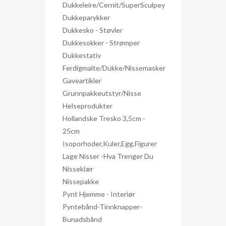
Dukkeleire/Cernit/SuperSculpey
Dukkeparykker
Dukkesko - Støvler
Dukkesokker - Strømper
Dukkestativ
Ferdigmalte/dukke/nissemasker
Gaveartikler
Grunnpakkeutstyr/nisse
Helseprodukter
Hollandske Tresko 3,5cm -
25cm
Isoporhoder,kuler,egg,figurer
Lage Nisser -hva Trenger Du
Nisseklær
Nissepakke
Pynt Hjemme - Interiør
Pyntebånd-Tinnknapper-
Bunadsbånd