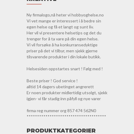
Ny firmalogo,nå heter vi hobbyoghelse.no
Vi vet mange er interessert i å bedre sin
egen helse og få et langt og sunt liv.
Her vil vi presentere helsetips og det du
trenger for å ta vare på din egen helse.
Vi vil forsøke å ha konkurransedyktige
priser på det vi tilbyr, men sjekk gjerne
tilsvarende produkter i din lokale butikk.
Helsesiden oppstartes snart ! Følg med !
Beste priser ! God service !
alltid 14 dagers ubetinget angrerett
Er noen produkter midlertidig utsolgt, sjekk
igjen- vi får stadig inn påfyll og nye varer
firma reg nummer org 857 474 562N0
**************************************
PRODUKTKATEGORIER