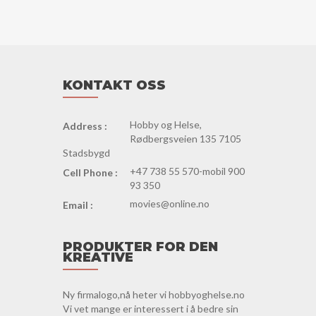
KONTAKT OSS
Hobby og Helse,
Address :
Rødbergsveien 135 7105
Stadsbygd
+47 738 55 570-mobil 900
Cell Phone :
93 350
movies@online.no
Email :
PRODUKTER FOR DEN
KREATIVE
Ny firmalogo,nå heter vi hobbyoghelse.no
Vi vet mange er interessert i å bedre sin