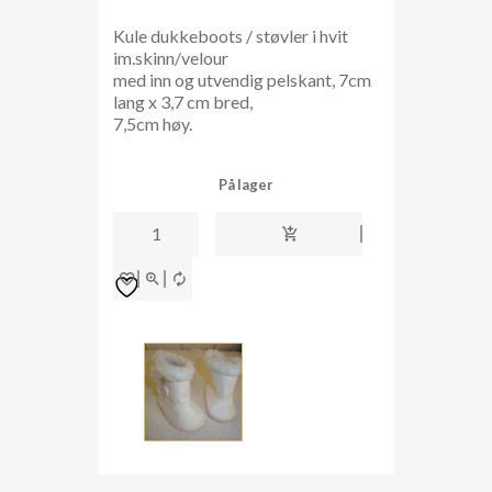
Kule dukkeboots / støvler i hvit
im.skinn/velour
med inn og utvendig pelskant, 7cm
lang x 3,7 cm bred,
7,5cm høy.
På lager
dukkesko
boots
7,5cm
7512
antall