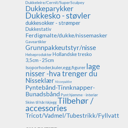
Dukkeleire/Cernit/SuperSculpey
Dukkeparykker
Dukkesko - støvler
dukkesokker - strømper
Dukkestativ
Ferdigmalte/dukke/nissemasker
Gaveartikler
Grunnpakkeutstyr/nisse
Hollandske tresko
Helseprodukter
3,5cm - 25cm
lage
Isoporhoder,kuler,egg,figurer
nisser -hva trenger du
Nisseklær
Nissepakke
Pyntebånd-Tinnknapper-
Bunadsbånd
Pynt hjemme - interiør
Tilbehør /
Skinn til hår/skjegg
accessories
Tricot/Vadmel/Tubestrikk/Fyllvatt