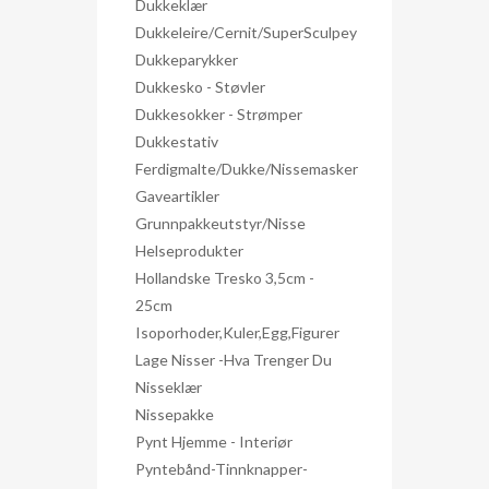
Dukkeklær
Dukkeleire/Cernit/SuperSculpey
Dukkeparykker
Dukkesko - Støvler
Dukkesokker - Strømper
Dukkestativ
Ferdigmalte/dukke/nissemasker
Gaveartikler
Grunnpakkeutstyr/nisse
Helseprodukter
Hollandske Tresko 3,5cm -
25cm
Isoporhoder,kuler,egg,figurer
Lage Nisser -hva Trenger Du
Nisseklær
Nissepakke
Pynt Hjemme - Interiør
Pyntebånd-Tinnknapper-