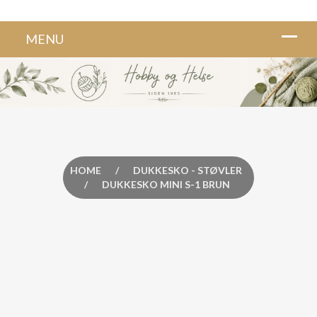
HOME
/
DUKKESKO - STØVLER
/
DUKKESKO MINI S-1 BRUN