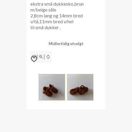
ekstra små dukkesko,brun
m/beige såle
2,8cm lang og 14mm bred
v/tå,11mm bred v/hel
til små dukker .
Midlertidig utsolgt