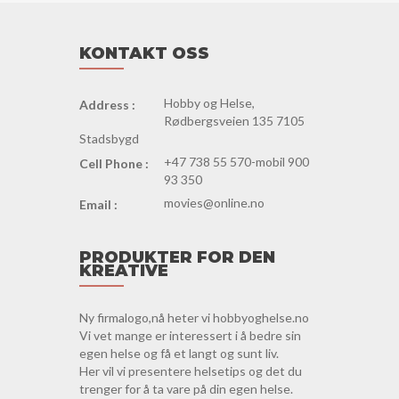
KONTAKT OSS
Hobby og Helse,
Address :
Rødbergsveien 135 7105
Stadsbygd
+47 738 55 570-mobil 900
Cell Phone :
93 350
movies@online.no
Email :
PRODUKTER FOR DEN
KREATIVE
Ny firmalogo,nå heter vi hobbyoghelse.no
Vi vet mange er interessert i å bedre sin
egen helse og få et langt og sunt liv.
Her vil vi presentere helsetips og det du
trenger for å ta vare på din egen helse.