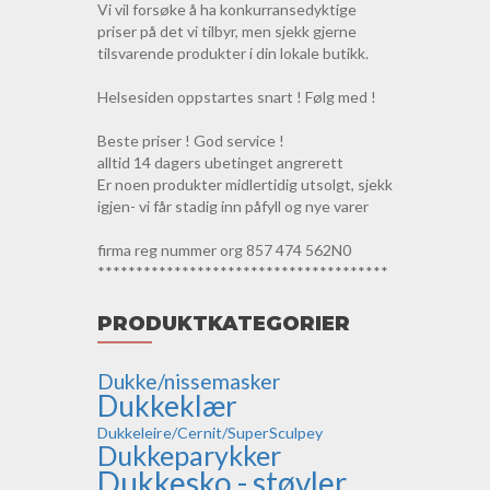
Vi vil forsøke å ha konkurransedyktige
priser på det vi tilbyr, men sjekk gjerne
tilsvarende produkter i din lokale butikk.
Helsesiden oppstartes snart ! Følg med !
Beste priser ! God service !
alltid 14 dagers ubetinget angrerett
Er noen produkter midlertidig utsolgt, sjekk
igjen- vi får stadig inn påfyll og nye varer
firma reg nummer org 857 474 562N0
**************************************
PRODUKTKATEGORIER
Dukke/nissemasker
Dukkeklær
Dukkeleire/Cernit/SuperSculpey
Dukkeparykker
Dukkesko - støvler