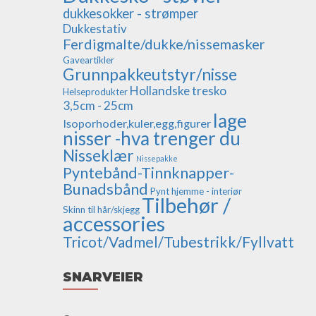
dukkesokker - strømper
Dukkestativ
Ferdigmalte/dukke/nissemasker
Gaveartikler
Grunnpakkeutstyr/nisse
Hollandske tresko
Helseprodukter
3,5cm - 25cm
lage
Isoporhoder,kuler,egg,figurer
nisser -hva trenger du
Nisseklær
Nissepakke
Pyntebånd-Tinnknapper-
Bunadsbånd
Pynt hjemme - interiør
Tilbehør /
Skinn til hår/skjegg
accessories
Tricot/Vadmel/Tubestrikk/Fyllvatt
SNARVEIER