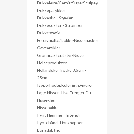
Dukkeleire/Cernit/SuperSculpey
Dukkeparykker
Dukkesko - Støvler
Dukkesokker - Strømper
Dukkestativ
Ferdigmalte/dukke/nissemasker
Gaveartikler
Grunnpakkeutstyr/nisse
Helseprodukter
Hollandske Tresko 3,5cm -
25cm
Isoporhoder,kuler,egg,figurer
Lage Nisser -hva Trenger Du
Nisseklær
Nissepakke
Pynt Hjemme - Interiør
Pyntebånd-Tinnknapper-
Bunadsbånd