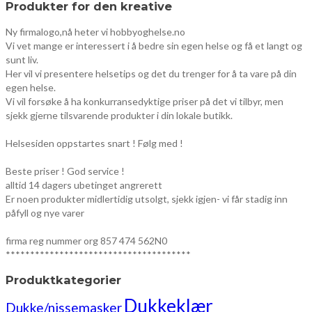
Produkter for den kreative
Ny firmalogo,nå heter vi hobbyoghelse.no
Vi vet mange er interessert i å bedre sin egen helse og få et langt og
sunt liv.
Her vil vi presentere helsetips og det du trenger for å ta vare på din
egen helse.
Vi vil forsøke å ha konkurransedyktige priser på det vi tilbyr, men
sjekk gjerne tilsvarende produkter i din lokale butikk.
Helsesiden oppstartes snart ! Følg med !
Beste priser ! God service !
alltid 14 dagers ubetinget angrerett
Er noen produkter midlertidig utsolgt, sjekk igjen- vi får stadig inn
påfyll og nye varer
firma reg nummer org 857 474 562N0
**************************************
Produktkategorier
Dukkeklær
Dukke/nissemasker