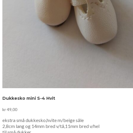
Dukkesko mini S-4 Hvit
kr
49,00
ekstra små dukkesko,hvite m/beige såle
2,8cm lang og 14mm bred v/tå,11mm bred v/hel
til små dukker .