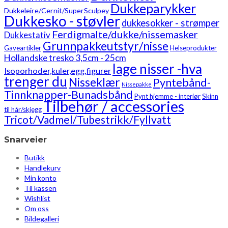
Dukkeparykker
Dukkeleire/Cernit/SuperSculpey
Dukkesko - støvler
dukkesokker - strømper
Ferdigmalte/dukke/nissemasker
Dukkestativ
Grunnpakkeutstyr/nisse
Gaveartikler
Helseprodukter
Hollandske tresko 3,5cm - 25cm
lage nisser -hva
Isoporhoder,kuler,egg,figurer
trenger du
Nisseklær
Pyntebånd-
Nissepakke
Tinnknapper-Bunadsbånd
Pynt hjemme - interiør
Skinn
Tilbehør / accessories
til hår/skjegg
Tricot/Vadmel/Tubestrikk/Fyllvatt
Snarveier
Butikk
Handlekurv
Min konto
Til kassen
Wishlist
Om oss
Bildegalleri