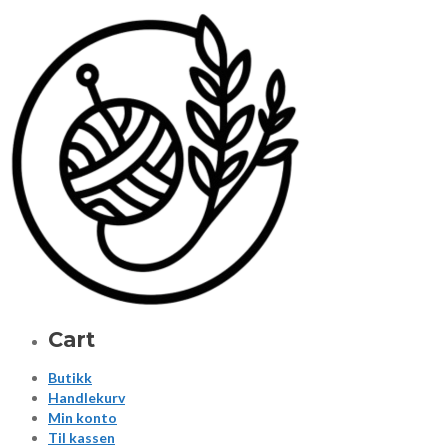
Cart
Butikk
Handlekurv
Min konto
Til kassen