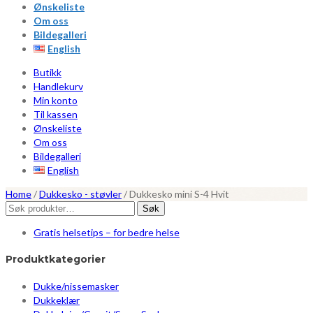
Ønskeliste
Om oss
Bildegalleri
English
Butikk
Handlekurv
Min konto
Til kassen
Ønskeliste
Om oss
Bildegalleri
English
Home
/
Dukkesko - støvler
/
Dukkesko mini S-4 Hvit
Søk
Søk
etter:
Gratis helsetips – for bedre helse
Produktkategorier
Dukke/nissemasker
Dukkeklær