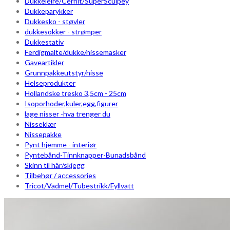
Dukkeleire/Cernit/SuperSculpey
Dukkeparykker
Dukkesko - støvler
dukkesokker - strømper
Dukkestativ
Ferdigmalte/dukke/nissemasker
Gaveartikler
Grunnpakkeutstyr/nisse
Helseprodukter
Hollandske tresko 3,5cm - 25cm
Isoporhoder,kuler,egg,figurer
lage nisser -hva trenger du
Nisseklær
Nissepakke
Pynt hjemme - interiør
Pyntebånd-Tinnknapper-Bunadsbånd
Skinn til hår/skjegg
Tilbehør / accessories
Tricot/Vadmel/Tubestrikk/Fyllvatt