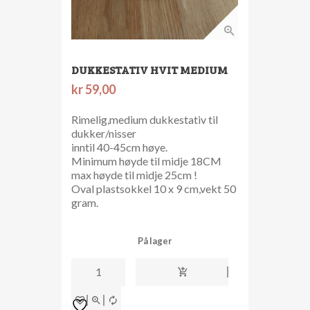
DUKKESTATIV HVIT MEDIUM
kr
59,00
Rimelig,medium dukkestativ til
dukker/nisser
inntil 40-45cm høye.
Minimum høyde til midje 18CM
max høyde til midje 25cm !
Oval plastsokkel 10 x 9 cm,vekt 50
gram.
På lager
Dukkestativ
hvit