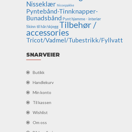
Nisseklær
Nissepakke
Pyntebånd-Tinnknapper-
Bunadsbånd
Pynt hjemme - interiør
Tilbehør /
Skinn til hår/skjegg
accessories
Tricot/Vadmel/Tubestrikk/Fyllvatt
SNARVEIER
Butikk
Handlekurv
Min konto
Til kassen
Wishlist
Om oss