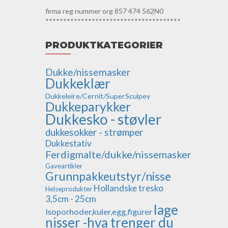
firma reg nummer org 857 474 562N0
**************************************
PRODUKTKATEGORIER
Dukke/nissemasker
Dukkeklær
Dukkeleire/Cernit/SuperSculpey
Dukkeparykker
Dukkesko - støvler
dukkesokker - strømper
Dukkestativ
Ferdigmalte/dukke/nissemasker
Gaveartikler
Grunnpakkeutstyr/nisse
Hollandske tresko
Helseprodukter
3,5cm - 25cm
lage
Isoporhoder,kuler,egg,figurer
nisser -hva trenger du