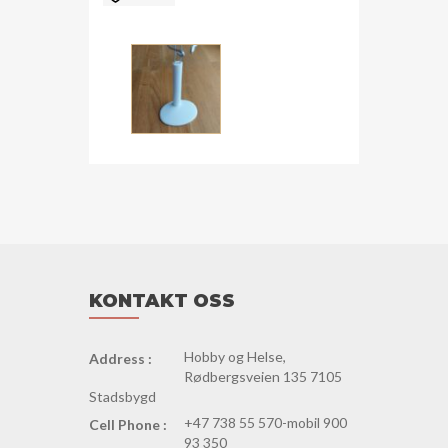
medium
antall
KONTAKT OSS
Hobby og Helse,
Address :
Rødbergsveien 135 7105
Stadsbygd
+47 738 55 570-mobil 900
Cell Phone :
93 350