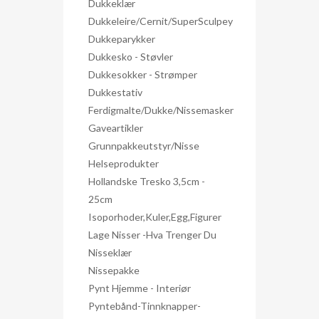
Dukkeklær
Dukkeleire/Cernit/SuperSculpey
Dukkeparykker
Dukkesko - Støvler
Dukkesokker - Strømper
Dukkestativ
Ferdigmalte/dukke/nissemasker
Gaveartikler
Grunnpakkeutstyr/nisse
Helseprodukter
Hollandske Tresko 3,5cm -
25cm
Isoporhoder,kuler,egg,figurer
Lage Nisser -hva Trenger Du
Nisseklær
Nissepakke
Pynt Hjemme - Interiør
Pyntebånd-Tinnknapper-