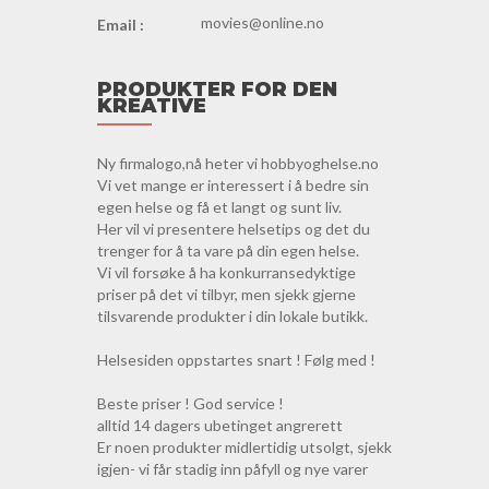
movies@online.no
Email :
PRODUKTER FOR DEN
KREATIVE
Ny firmalogo,nå heter vi hobbyoghelse.no
Vi vet mange er interessert i å bedre sin
egen helse og få et langt og sunt liv.
Her vil vi presentere helsetips og det du
trenger for å ta vare på din egen helse.
Vi vil forsøke å ha konkurransedyktige
priser på det vi tilbyr, men sjekk gjerne
tilsvarende produkter i din lokale butikk.
Helsesiden oppstartes snart ! Følg med !
Beste priser ! God service !
alltid 14 dagers ubetinget angrerett
Er noen produkter midlertidig utsolgt, sjekk
igjen- vi får stadig inn påfyll og nye varer