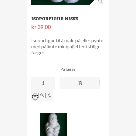
ISOPORFIGUR NISSE
kr
39,00
Isoporfigur til å male på eller pynte
med pålimte minipaljetter i stilige
farger.
På lager
Isoporfigur
Nisse
antall