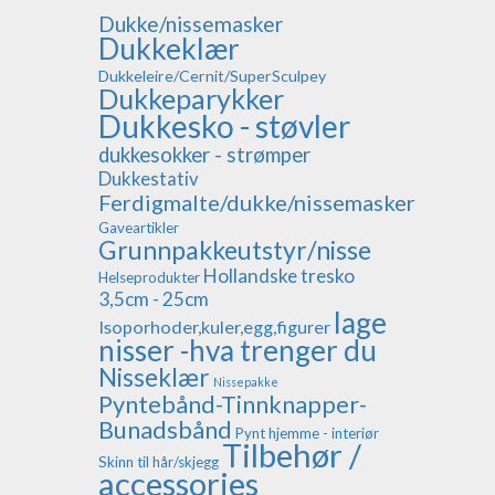
Dukke/nissemasker
Dukkeklær
Dukkeleire/Cernit/SuperSculpey
Dukkeparykker
Dukkesko - støvler
dukkesokker - strømper
Dukkestativ
Ferdigmalte/dukke/nissemasker
Gaveartikler
Grunnpakkeutstyr/nisse
Hollandske tresko
Helseprodukter
3,5cm - 25cm
lage
Isoporhoder,kuler,egg,figurer
nisser -hva trenger du
Nisseklær
Nissepakke
Pyntebånd-Tinnknapper-
Bunadsbånd
Pynt hjemme - interiør
Tilbehør /
Skinn til hår/skjegg
accessories