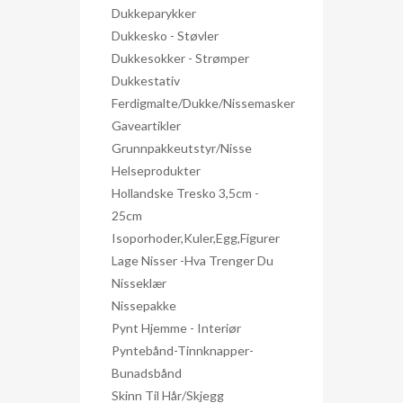
Dukkeparykker
Dukkesko - Støvler
Dukkesokker - Strømper
Dukkestativ
Ferdigmalte/dukke/nissemasker
Gaveartikler
Grunnpakkeutstyr/nisse
Helseprodukter
Hollandske Tresko 3,5cm -
25cm
Isoporhoder,kuler,egg,figurer
Lage Nisser -hva Trenger Du
Nisseklær
Nissepakke
Pynt Hjemme - Interiør
Pyntebånd-Tinnknapper-
Bunadsbånd
Skinn Til Hår/skjegg