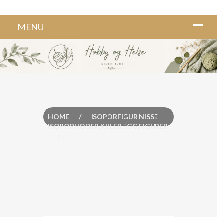
HOME
/
ISOPORFIGUR NISSE
ISOPORHODER,KULER,EGG,FIGURER
/