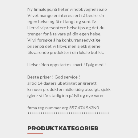
Ny firmalogo,nå heter vi hobbyoghelse.no
Vi vet mange er interessert i å bedre sin
egen helse og få et langt og sunt liv.
Her vil vi presentere helsetips og det du
trenger for å ta vare på din egen helse.
Vi vil forsøke å ha konkurransedyktige
priser på det vi tilbyr, men sjekk gjerne
tilsvarende produkter i din lokale butikk.
Helsesiden oppstartes snart ! Følg med !
Beste priser ! God service !
alltid 14 dagers ubetinget angrerett
Er noen produkter midlertidig utsolgt, sjekk
igjen- vi får stadig inn påfyll og nye varer
firma reg nummer org 857 474 562N0
**************************************
PRODUKTKATEGORIER