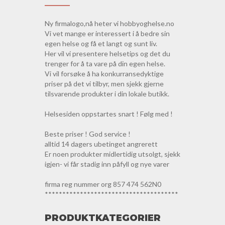
Ny firmalogo,nå heter vi hobbyoghelse.no
Vi vet mange er interessert i å bedre sin
egen helse og få et langt og sunt liv.
Her vil vi presentere helsetips og det du
trenger for å ta vare på din egen helse.
Vi vil forsøke å ha konkurransedyktige
priser på det vi tilbyr, men sjekk gjerne
tilsvarende produkter i din lokale butikk.
Helsesiden oppstartes snart ! Følg med !
Beste priser ! God service !
alltid 14 dagers ubetinget angrerett
Er noen produkter midlertidig utsolgt, sjekk
igjen- vi får stadig inn påfyll og nye varer
firma reg nummer org 857 474 562N0
**************************************
PRODUKTKATEGORIER