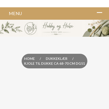
HOME
/
DUKKEKLÆR
/
KJOLE TIL DUKKE CA 68-70 CM DG51