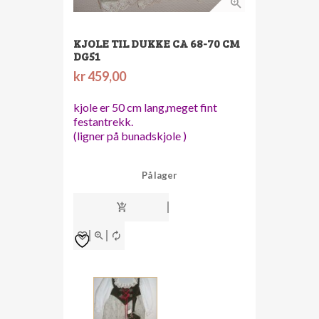
KJOLE TIL DUKKE CA 68-70 CM
DG51
kr
459,00
kjole er 50 cm lang,meget fint
festantrekk.
(ligner på bunadskjole )
På lager
kjole
til
dukke
ca