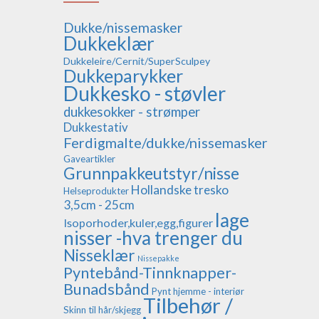
Dukke/nissemasker
Dukkeklær
Dukkeleire/Cernit/SuperSculpey
Dukkeparykker
Dukkesko - støvler
dukkesokker - strømper
Dukkestativ
Ferdigmalte/dukke/nissemasker
Gaveartikler
Grunnpakkeutstyr/nisse
Hollandske tresko
Helseprodukter
3,5cm - 25cm
lage
Isoporhoder,kuler,egg,figurer
nisser -hva trenger du
Nisseklær
Nissepakke
Pyntebånd-Tinnknapper-
Bunadsbånd
Pynt hjemme - interiør
Tilbehør /
Skinn til hår/skjegg