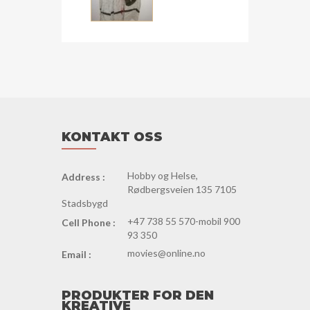
68-
70
cm
dg51
antall
KONTAKT OSS
Hobby og Helse,
Address :
Rødbergsveien 135 7105
Stadsbygd
+47 738 55 570-mobil 900
Cell Phone :
93 350
movies@online.no
Email :
PRODUKTER FOR DEN
KREATIVE