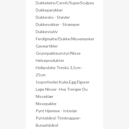
Dukkeleire/Cernit/SuperSculpey
Dukkeparykker
Dukkesko - Støvler
Dukkesokker - Strømper
Dukkestativ
Ferdigmalte/dukke/nissemasker
Gaveartikler
Grunnpakkeutstyr/nisse
Helseprodukter
Hollandske Tresko 3,5cm -
25cm
Isoporhoder,kuler,egg,figurer
Lage Nisser -hva Trenger Du
Nisseklær
Nissepakke
Pynt Hjemme - Interiør
Pyntebånd-Tinnknapper-
Bunadsbånd