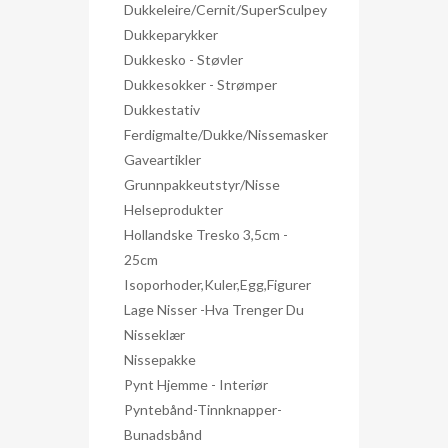
Dukkeleire/Cernit/SuperSculpey
Dukkeparykker
Dukkesko - Støvler
Dukkesokker - Strømper
Dukkestativ
Ferdigmalte/dukke/nissemasker
Gaveartikler
Grunnpakkeutstyr/nisse
Helseprodukter
Hollandske Tresko 3,5cm -
25cm
Isoporhoder,kuler,egg,figurer
Lage Nisser -hva Trenger Du
Nisseklær
Nissepakke
Pynt Hjemme - Interiør
Pyntebånd-Tinnknapper-
Bunadsbånd