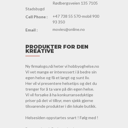
Rødbergsveien 135 7105
Stadsbygd
+47 738 55 570-mobil 900
Cell Phone :
93 350
movies@online.no
Email :
PRODUKTER FOR DEN
KREATIVE
Ny firmalogo,nå heter vi hobbyoghelse.no
Vi vet mange er interessert i å bedre sin
egen helse og få et langt og sunt liv.
Her vil vi presentere helsetips og det du
trenger for å ta vare på din egen helse.
Vi vil forsøke å ha konkurransedyktige
priser på det vi tilbyr, men sjekk gjerne
tilsvarende produkter i din lokale butikk.
Helsesiden oppstartes snart ! Følg med !