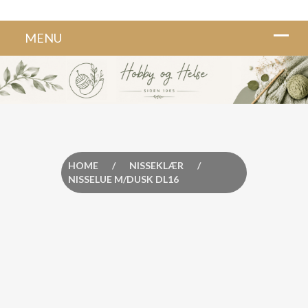
HOME
/
NISSEKLÆR
/
NISSELUE M/DUSK DL16