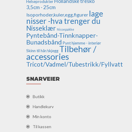
Hollandske tresko
Helseprodukter
3,5cm - 25cm
lage
Isoporhoder,kuler,egg,figurer
nisser -hva trenger du
Nisseklær
Nissepakke
Pyntebånd-Tinnknapper-
Bunadsbånd
Pynt hjemme - interiør
Tilbehør /
Skinn til hår/skjegg
accessories
Tricot/Vadmel/Tubestrikk/Fyllvatt
SNARVEIER
Butikk
Handlekurv
Min konto
Til kassen