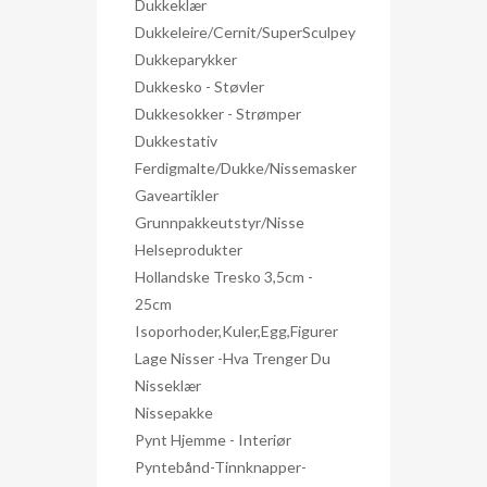
Dukkeklær
Dukkeleire/Cernit/SuperSculpey
Dukkeparykker
Dukkesko - Støvler
Dukkesokker - Strømper
Dukkestativ
Ferdigmalte/dukke/nissemasker
Gaveartikler
Grunnpakkeutstyr/nisse
Helseprodukter
Hollandske Tresko 3,5cm -
25cm
Isoporhoder,kuler,egg,figurer
Lage Nisser -hva Trenger Du
Nisseklær
Nissepakke
Pynt Hjemme - Interiør
Pyntebånd-Tinnknapper-