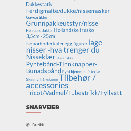
Dukkestativ
Ferdigmalte/dukke/nissemasker
Gaveartikler
Grunnpakkeutstyr/nisse
Hollandske tresko
Helseprodukter
3,5cm - 25cm
lage
Isoporhoder,kuler,egg,figurer
nisser -hva trenger du
Nisseklær
Nissepakke
Pyntebånd-Tinnknapper-
Bunadsbånd
Pynt hjemme - interiør
Tilbehør /
Skinn til hår/skjegg
accessories
Tricot/Vadmel/Tubestrikk/Fyllvatt
SNARVEIER
Butikk