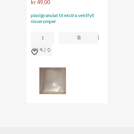
kr
49,00
plastgranulat til ekstra vektfyll
nisseromper
Plastgranulat
300gr
pakke
antall