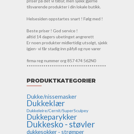
priser på det vi tilbyr, men sjekk gjerne
tilsvarende produkter i din lokale butikk.
Helsesiden oppstartes snart ! Følg med !
Beste priser ! God service !
alltid 14 dagers ubetinget angrerett
Er noen produkter midlertidig utsolgt, sjekk
igjen- vi får stadig inn påfyll og nye varer
firma reg nummer org 857 474 562N0
**************************************
PRODUKTKATEGORIER
Dukke/nissemasker
Dukkeklær
Dukkeleire/Cernit/SuperSculpey
Dukkeparykker
Dukkesko - støvler
dukkesokker - strømper