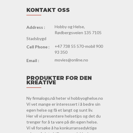
KONTAKT OSS
Hobby og Helse,
Address :
Rødbergsveien 135 7105
Stadsbygd
+47 738 55 570-mobil 900
Cell Phone :
93 350
movies@online.no
Email :
PRODUKTER FOR DEN
KREATIVE
Ny firmalogo,nå heter vi hobbyoghelse.no
Vi vet mange er interessert i å bedre sin
egen helse og få et langt og sunt liv.
Her vil vi presentere helsetips og det du
trenger for å ta vare på din egen helse.
Vi vil forsøke å ha konkurransedyktige