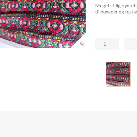
Meget stilig pynt
til bunader og festa
Pyntebånd
#
P
10
antall