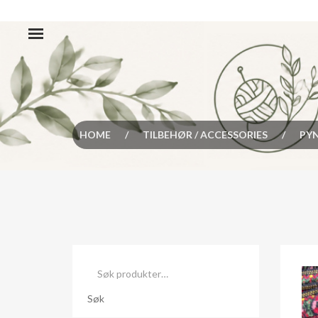
HOME
/
TILBEHØR / ACCESSORIES
/
PYN
Søk
etter:
Søk