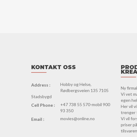
KONTAKT OSS
PROD
KREA
Hobby og Helse,
Address :
Ny firma
Rødbergsveien 135 7105
Vi vet m
Stadsbygd
egen hels
+47 738 55 570-mobil 900
Cell Phone :
Her vil 
93 350
trenger 
movies@online.no
Vi vil f
Email :
priser på
tilsvaren