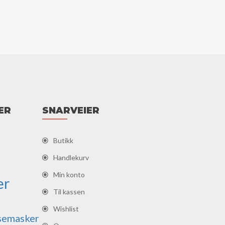
ER
SNARVEIER
Butikk
Handlekurv
Min konto
er
Til kassen
Wishlist
semasker