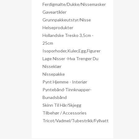
Ferdigmalte/dukke/nissemasker
Gaveartikler
Grunnpakkeutstyr/nisse
Helseprodukter
Hollandske Tresko 3,5cm -
25cm
Isoporhoder,kuler,egg,figurer
Lage Nisser -hva Trenger Du
Nisseklær
Nissepakke
Pynt Hjemme - Interiør
Pyntebånd-Tinnknapper-
Bunadsbånd
Skinn Til Hår/skjegg
Tilbehør / Accessories
Tricot/Vadmel/Tubestrikk/Fyllvatt