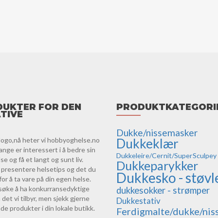
UKTER FOR DEN
PRODUKTKATEGORI
TIVE
Dukke/nissemasker
logo,nå heter vi hobbyoghelse.no
Dukkeklær
ange er interessert i å bedre sin
Dukkeleire/Cernit/SuperSculpey
e og få et langt og sunt liv.
Dukkeparykker
vi presentere helsetips og det du
Dukkesko - støvl
for å ta vare på din egen helse.
orsøke å ha konkurransedyktige
dukkesokker - strømper
 det vi tilbyr, men sjekk gjerne
Dukkestativ
de produkter i din lokale butikk.
Ferdigmalte/dukke/nis