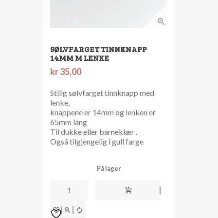
SØLVFARGET TINNKNAPP
14MM M LENKE
kr
35,00
Stilig sølvfarget tinnknapp med
lenke,
knappene er 14mm og lenken er
65mm lang
Til dukke eller barneklær .
Også tilgjengelig i gull farge
På lager
Sølvfarget
tinnknapp