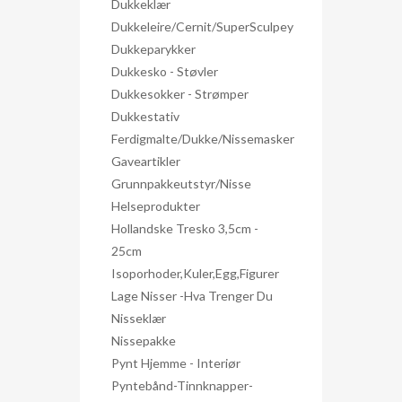
Dukkeklær
Dukkeleire/Cernit/SuperSculpey
Dukkeparykker
Dukkesko - Støvler
Dukkesokker - Strømper
Dukkestativ
Ferdigmalte/dukke/nissemasker
Gaveartikler
Grunnpakkeutstyr/nisse
Helseprodukter
Hollandske Tresko 3,5cm -
25cm
Isoporhoder,kuler,egg,figurer
Lage Nisser -hva Trenger Du
Nisseklær
Nissepakke
Pynt Hjemme - Interiør
Pyntebånd-Tinnknapper-