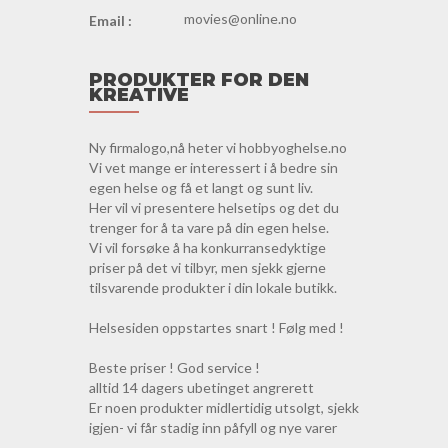
movies@online.no
Email :
PRODUKTER FOR DEN
KREATIVE
Ny firmalogo,nå heter vi hobbyoghelse.no
Vi vet mange er interessert i å bedre sin
egen helse og få et langt og sunt liv.
Her vil vi presentere helsetips og det du
trenger for å ta vare på din egen helse.
Vi vil forsøke å ha konkurransedyktige
priser på det vi tilbyr, men sjekk gjerne
tilsvarende produkter i din lokale butikk.
Helsesiden oppstartes snart ! Følg med !
Beste priser ! God service !
alltid 14 dagers ubetinget angrerett
Er noen produkter midlertidig utsolgt, sjekk
igjen- vi får stadig inn påfyll og nye varer