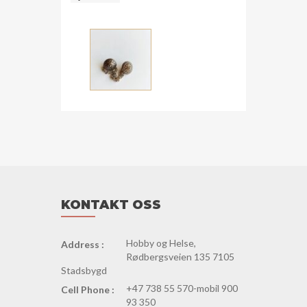
14mm
m
lenke
antall
KONTAKT OSS
Hobby og Helse,
Address :
Rødbergsveien 135 7105
Stadsbygd
+47 738 55 570-mobil 900
Cell Phone :
93 350