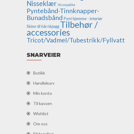
Nisseklær
Nissepakke
Pyntebånd-Tinnknapper-
Bunadsbånd
Pynt hjemme - interiør
Tilbehør /
Skinn til hår/skjegg
accessories
Tricot/Vadmel/Tubestrikk/Fyllvatt
SNARVEIER
Butikk
Handlekurv
Min konto
Til kassen
Wishlist
Om oss
Bildegalleri