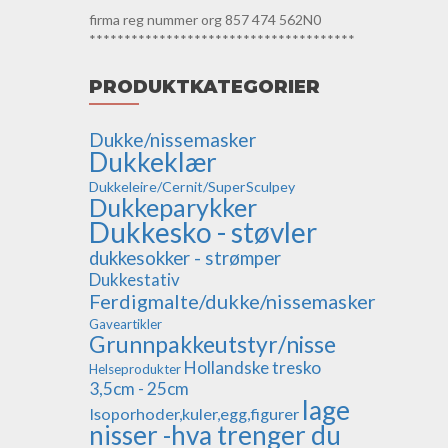
firma reg nummer org 857 474 562N0
**************************************
PRODUKTKATEGORIER
Dukke/nissemasker
Dukkeklær
Dukkeleire/Cernit/SuperSculpey
Dukkeparykker
Dukkesko - støvler
dukkesokker - strømper
Dukkestativ
Ferdigmalte/dukke/nissemasker
Gaveartikler
Grunnpakkeutstyr/nisse
Hollandske tresko
Helseprodukter
3,5cm - 25cm
lage
Isoporhoder,kuler,egg,figurer
nisser -hva trenger du