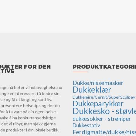
UKTER FOR DEN
PRODUKTKATEGORI
TIVE
Dukke/nissemasker
logo,nå heter vi hobbyoghelse.no
Dukkeklær
ange er interessert i å bedre sin
Dukkeleire/Cernit/SuperSculpey
e og få et langt og sunt liv.
Dukkeparykker
vi presentere helsetips og det du
Dukkesko - støvl
for å ta vare på din egen helse.
orsøke å ha konkurransedyktige
dukkesokker - strømper
 det vi tilbyr, men sjekk gjerne
Dukkestativ
de produkter i din lokale butikk.
Ferdigmalte/dukke/nis