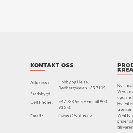
KONTAKT OSS
PROD
KREA
Hobby og Helse,
Address :
Ny firma
Rødbergsveien 135 7105
Vi vet m
Stadsbygd
egen hels
+47 738 55 570-mobil 900
Cell Phone :
Her vil 
93 350
trenger 
movies@online.no
Vi vil f
Email :
priser på
tilsvaren