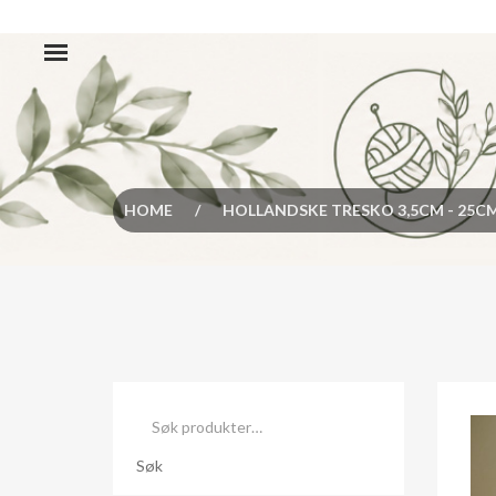
HOME
/
HOLLANDSKE TRESKO 3,5CM - 25C
Søk
etter:
Søk