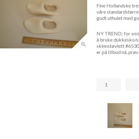
Fine Hollandske tre
våre standardstørrel
godt uthulet med go
NY TREND; for små n
å bruke dukkesko/stø
skinnstøvlett #6530 
er på tilbud nå, prøv 
Tresko
8,5
cm
antall