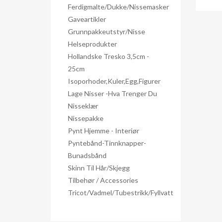
Ferdigmalte/dukke/nissemasker
Gaveartikler
Grunnpakkeutstyr/nisse
Helseprodukter
Hollandske Tresko 3,5cm -
25cm
Isoporhoder,kuler,egg,figurer
Lage Nisser -hva Trenger Du
Nisseklær
Nissepakke
Pynt Hjemme - Interiør
Pyntebånd-Tinnknapper-
Bunadsbånd
Skinn Til Hår/skjegg
Tilbehør / Accessories
Tricot/Vadmel/Tubestrikk/Fyllvatt