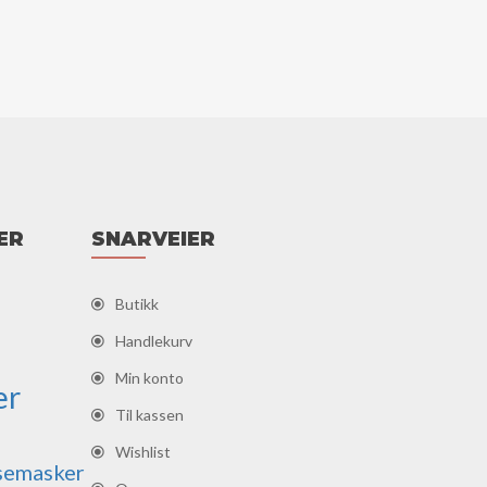
ER
SNARVEIER
Butikk
Handlekurv
Min konto
er
Til kassen
Wishlist
semasker