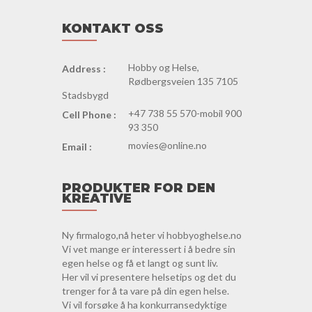
KONTAKT OSS
Hobby og Helse,
Address :
Rødbergsveien 135 7105
Stadsbygd
+47 738 55 570-mobil 900
Cell Phone :
93 350
movies@online.no
Email :
PRODUKTER FOR DEN
KREATIVE
Ny firmalogo,nå heter vi hobbyoghelse.no
Vi vet mange er interessert i å bedre sin
egen helse og få et langt og sunt liv.
Her vil vi presentere helsetips og det du
trenger for å ta vare på din egen helse.
Vi vil forsøke å ha konkurransedyktige