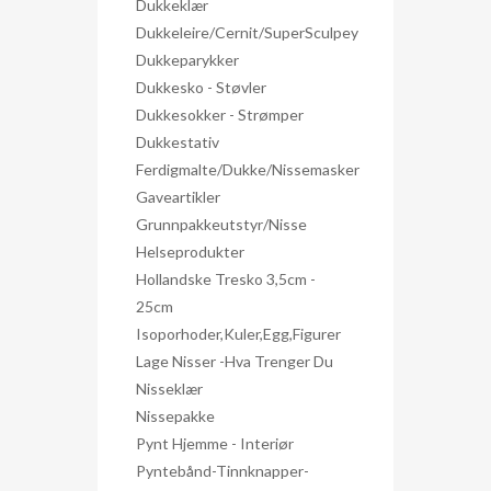
Dukkeklær
Dukkeleire/Cernit/SuperSculpey
Dukkeparykker
Dukkesko - Støvler
Dukkesokker - Strømper
Dukkestativ
Ferdigmalte/dukke/nissemasker
Gaveartikler
Grunnpakkeutstyr/nisse
Helseprodukter
Hollandske Tresko 3,5cm -
25cm
Isoporhoder,kuler,egg,figurer
Lage Nisser -hva Trenger Du
Nisseklær
Nissepakke
Pynt Hjemme - Interiør
Pyntebånd-Tinnknapper-