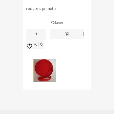
rød , pris pr meter
På lager
Tubestrikk
2,2
cm
bred
rød
antall