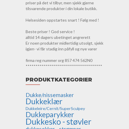
priser på det vi tilbyr, men sjekk gjerne
tilsvarende produkter i din lokale butikk.
Helsesiden oppstartes snart ! Følg med !
Beste priser ! God service !
alltid 14 dagers ubetinget angrerett
Er noen produkter midlertidig utsolgt, sjekk
igjen- vi får stadig inn påfyll og nye varer
firma reg nummer org 857 474 562N0
**************************************
PRODUKTKATEGORIER
Dukke/nissemasker
Dukkeklær
Dukkeleire/Cernit/SuperSculpey
Dukkeparykker
Dukkesko - støvler
dukkesokker - strømper