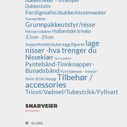
Dukkestativ
Ferdigmalte/dukke/nissemasker
Gaveartikler
Grunnpakkeutstyr/nisse
Hollandske tresko
Helseprodukter
3,5cm - 25cm
lage
Isoporhoder,kuler,egg,figurer
nisser -hva trenger du
Nisseklær
Nissepakke
Pyntebånd-Tinnknapper-
Bunadsbånd
Pynt hjemme - interiør
Tilbehør /
Skinn til hår/skjegg
accessories
Tricot/Vadmel/Tubestrikk/Fyllvatt
SNARVEIER
Butikk