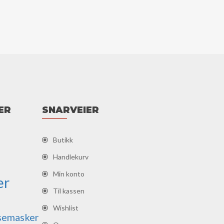
ER
SNARVEIER
Butikk
Handlekurv
Min konto
er
Til kassen
Wishlist
semasker