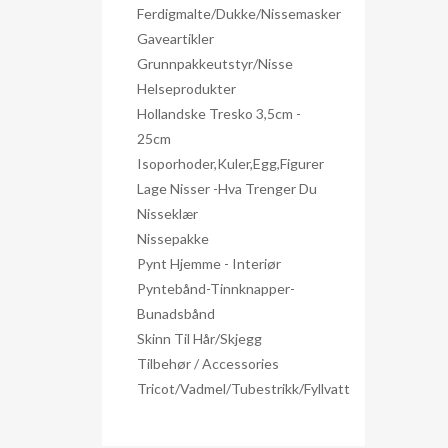
Ferdigmalte/dukke/nissemasker
Gaveartikler
Grunnpakkeutstyr/nisse
Helseprodukter
Hollandske Tresko 3,5cm -
25cm
Isoporhoder,kuler,egg,figurer
Lage Nisser -hva Trenger Du
Nisseklær
Nissepakke
Pynt Hjemme - Interiør
Pyntebånd-Tinnknapper-
Bunadsbånd
Skinn Til Hår/skjegg
Tilbehør / Accessories
Tricot/Vadmel/Tubestrikk/Fyllvatt