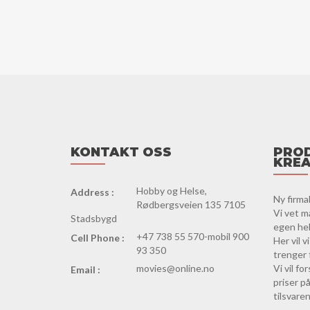
KONTAKT OSS
PROD
KREA
Hobby og Helse,
Address :
Ny firma
Rødbergsveien 135 7105
Vi vet m
Stadsbygd
egen hels
+47 738 55 570-mobil 900
Cell Phone :
Her vil 
93 350
trenger 
movies@online.no
Vi vil f
Email :
priser på
tilsvaren