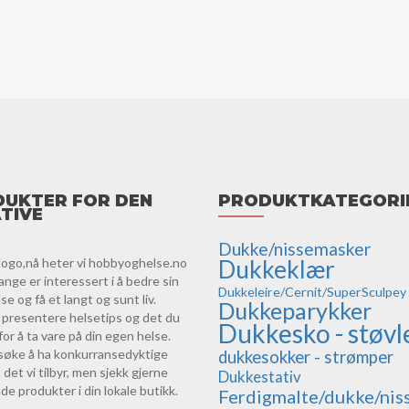
UKTER FOR DEN
PRODUKTKATEGORI
TIVE
Dukke/nissemasker
logo,nå heter vi hobbyoghelse.no
Dukkeklær
ange er interessert i å bedre sin
Dukkeleire/Cernit/SuperSculpey
e og få et langt og sunt liv.
Dukkeparykker
vi presentere helsetips og det du
Dukkesko - støvl
for å ta vare på din egen helse.
orsøke å ha konkurransedyktige
dukkesokker - strømper
 det vi tilbyr, men sjekk gjerne
Dukkestativ
de produkter i din lokale butikk.
Ferdigmalte/dukke/nis