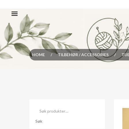
HOME
/
TILBEHØR / ACCESSORIES
/
TUB
Søk
etter:
Søk