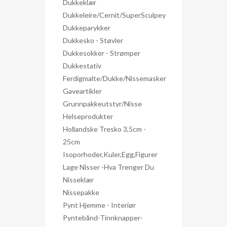
Dukkeklær
Dukkeleire/Cernit/SuperSculpey
Dukkeparykker
Dukkesko - Støvler
Dukkesokker - Strømper
Dukkestativ
Ferdigmalte/dukke/nissemasker
Gaveartikler
Grunnpakkeutstyr/nisse
Helseprodukter
Hollandske Tresko 3,5cm -
25cm
Isoporhoder,kuler,egg,figurer
Lage Nisser -hva Trenger Du
Nisseklær
Nissepakke
Pynt Hjemme - Interiør
Pyntebånd-Tinnknapper-