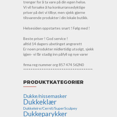
trenger for å ta vare på din egen helse.
Vi vil forsøke å ha konkurransedyktige
priser på det vi tilbyr, men sjekk gjerne
tilsvarende produkter i din lokale butikk.
Helsesiden oppstartes snart ! Følg med !
Beste priser ! God service !
alltid 14 dagers ubetinget angrerett
Er noen produkter midlertidig utsolgt, sjekk
igjen- vi får stadig inn påfyll og nye varer
firma reg nummer org 857 474 562N0
**************************************
PRODUKTKATEGORIER
Dukke/nissemasker
Dukkeklær
Dukkeleire/Cernit/SuperSculpey
Dukkeparykker