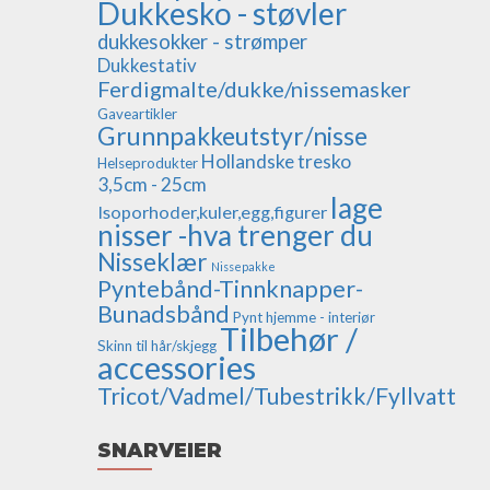
Dukkesko - støvler
dukkesokker - strømper
Dukkestativ
Ferdigmalte/dukke/nissemasker
Gaveartikler
Grunnpakkeutstyr/nisse
Hollandske tresko
Helseprodukter
3,5cm - 25cm
lage
Isoporhoder,kuler,egg,figurer
nisser -hva trenger du
Nisseklær
Nissepakke
Pyntebånd-Tinnknapper-
Bunadsbånd
Pynt hjemme - interiør
Tilbehør /
Skinn til hår/skjegg
accessories
Tricot/Vadmel/Tubestrikk/Fyllvatt
SNARVEIER