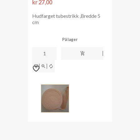
kr
27,00
Hudfarget tubestrikk ,Bredde 5
cm
På lager
Tubestrikk
5cm
bred
Hudfarget
antall