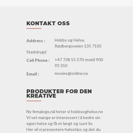
KONTAKT OSS
Hobby og Helse,
Address :
Rødbergsveien 135 7105
Stadsbygd
+47 738 55 570-mobil 900
Cell Phone :
93 350
movies@online.no
Email :
PRODUKTER FOR DEN
KREATIVE
Ny firmalogo,nå heter vi hobbyoghelse.no
Vi vet mange er interessert i å bedre sin
egen helse og få et langt og sunt liv.
Her vil vi presentere helsetips og det du