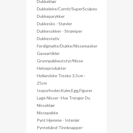
Dukkeklær
Dukkeleire/Cernit/SuperSculpey
Dukkeparykker
Dukkesko - Støvler
Dukkesokker - Strømper
Dukkestativ
Ferdigmalte/dukke/nissemasker
Gaveartikler
Grunnpakkeutstyr/nisse
Helseprodukter
Hollandske Tresko 3,5cm -
25cm
Isoporhoder,kuler,egg,figurer
Lage Nisser -hva Trenger Du
Nisseklær
Nissepakke
Pynt Hjemme - Interiør
Pyntebånd-Tinnknapper-