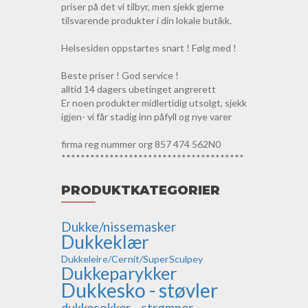
priser på det vi tilbyr, men sjekk gjerne
tilsvarende produkter i din lokale butikk.
Helsesiden oppstartes snart ! Følg med !
Beste priser ! God service !
alltid 14 dagers ubetinget angrerett
Er noen produkter midlertidig utsolgt, sjekk
igjen- vi får stadig inn påfyll og nye varer
firma reg nummer org 857 474 562N0
**************************************
PRODUKTKATEGORIER
Dukke/nissemasker
Dukkeklær
Dukkeleire/Cernit/SuperSculpey
Dukkeparykker
Dukkesko - støvler
dukkesokker - strømper