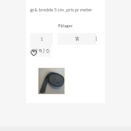
grå, bredde 5 cm , pris pr meter
På lager
tubestrikk
5cm
bred
grå
antall