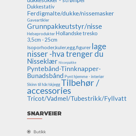
Dukkestativ
Ferdigmalte/dukke/nissemasker
Gaveartikler
Grunnpakkeutstyr/nisse
Hollandske tresko
Helseprodukter
3,5cm - 25cm
lage
Isoporhoder,kuler,egg,figurer
nisser -hva trenger du
Nisseklær
Nissepakke
Pyntebånd-Tinnknapper-
Bunadsbånd
Pynt hjemme - interiør
Tilbehør /
Skinn til hår/skjegg
accessories
Tricot/Vadmel/Tubestrikk/Fyllvatt
SNARVEIER
Butikk