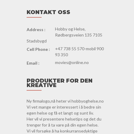
KONTAKT OSS
Hobby og Helse,
Address :
Rødbergsveien 135 7105
Stadsbygd
+47 738 55 570-mobil 900
Cell Phone :
93 350
movies@online.no
Email :
PRODUKTER FOR DEN
KREATIVE
Ny firmalogo,nå heter vi hobbyoghelse.no
Vi vet mange er interessert i å bedre sin
egen helse og få et langt og sunt liv.
Her vil vi presentere helsetips og det du
trenger for å ta vare på din egen helse.
Vi vil forsøke å ha konkurransedyktige