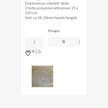
Dukke/nisse-skjelett-deler,
2 hvite polyestervattremser 25 x
220 cm
Vatt ca 18-20mm høyde/lengde
På lager
Viklevatt
antall