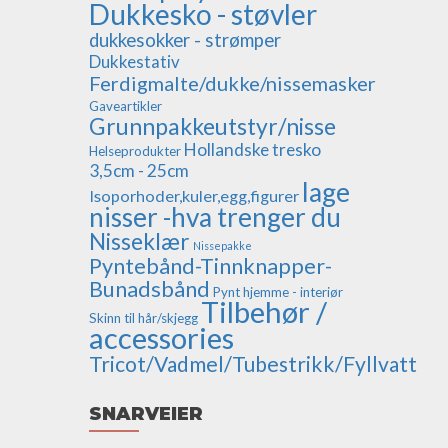
Dukkesko - støvler
dukkesokker - strømper
Dukkestativ
Ferdigmalte/dukke/nissemasker
Gaveartikler
Grunnpakkeutstyr/nisse
Hollandske tresko
Helseprodukter
3,5cm - 25cm
lage
Isoporhoder,kuler,egg,figurer
nisser -hva trenger du
Nisseklær
Nissepakke
Pyntebånd-Tinnknapper-
Bunadsbånd
Pynt hjemme - interiør
Tilbehør /
Skinn til hår/skjegg
accessories
Tricot/Vadmel/Tubestrikk/Fyllvatt
SNARVEIER