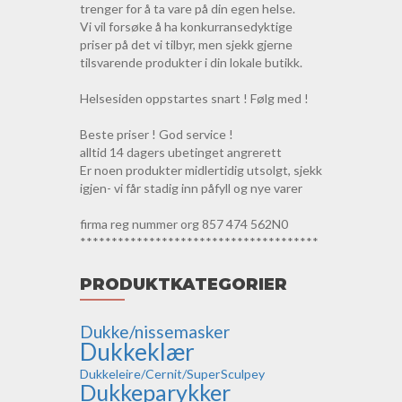
trenger for å ta vare på din egen helse.
Vi vil forsøke å ha konkurransedyktige
priser på det vi tilbyr, men sjekk gjerne
tilsvarende produkter i din lokale butikk.
Helsesiden oppstartes snart ! Følg med !
Beste priser ! God service !
alltid 14 dagers ubetinget angrerett
Er noen produkter midlertidig utsolgt, sjekk
igjen- vi får stadig inn påfyll og nye varer
firma reg nummer org 857 474 562N0
**************************************
PRODUKTKATEGORIER
Dukke/nissemasker
Dukkeklær
Dukkeleire/Cernit/SuperSculpey
Dukkeparykker