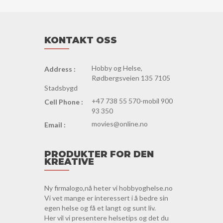
KONTAKT OSS
Hobby og Helse,
Address :
Rødbergsveien 135 7105
Stadsbygd
+47 738 55 570-mobil 900
Cell Phone :
93 350
movies@online.no
Email :
PRODUKTER FOR DEN
KREATIVE
Ny firmalogo,nå heter vi hobbyoghelse.no
Vi vet mange er interessert i å bedre sin
egen helse og få et langt og sunt liv.
Her vil vi presentere helsetips og det du