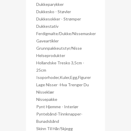
Dukkeparykker
Dukkesko - Støvler
Dukkesokker - Strømper
Dukkestativ
Ferdigmalte/dukke/nissemasker
Gaveartikler
Grunnpakkeutstyr/nisse
Helseprodukter
Hollandske Tresko 3,5cm -
25cm
Isoporhoder,kuler,egg,figurer
Lage Nisser -hva Trenger Du
Nisseklær
Nissepakke
Pynt Hjemme - Interiør
Pyntebånd-Tinnknapper-
Bunadsbånd
Skinn Til Hår/skjegg