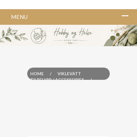
HOME
/
VIKLEVATT
TILBEHØR / ACCESSORIES
/