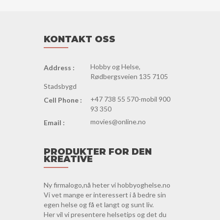
KONTAKT OSS
Hobby og Helse,
Address :
Rødbergsveien 135 7105
Stadsbygd
+47 738 55 570-mobil 900
Cell Phone :
93 350
movies@online.no
Email :
PRODUKTER FOR DEN
KREATIVE
Ny firmalogo,nå heter vi hobbyoghelse.no
Vi vet mange er interessert i å bedre sin
egen helse og få et langt og sunt liv.
Her vil vi presentere helsetips og det du