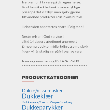
trenger for å ta vare på din egen helse.
Vi vil forsøke å ha konkurransedyktige
priser på det vi tilbyr, men sjekk gjerne
tilsvarende produkter i din lokale butikk.
Helsesiden oppstartes snart ! Følg med !
Beste priser ! God service !
alltid 14 dagers ubetinget angrerett
Er noen produkter midlertidig utsolgt, sjekk
igjen- vi får stadig inn påfyll og nye varer
firma reg nummer org 857 474 562N0
**************************************
PRODUKTKATEGORIER
Dukke/nissemasker
Dukkeklær
Dukkeleire/Cernit/SuperSculpey
Dukkeparykker