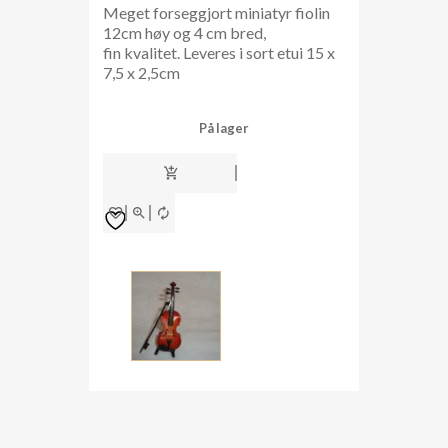
Meget forseggjort miniatyr fiolin
12cm høy og 4 cm bred,
fin kvalitet. Leveres i sort etui 15 x
7,5 x 2,5cm
På lager
violin
minimodell
12
cm
antall