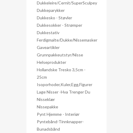
Dukkeleire/Cernit/SuperSculpey
Dukkeparykker
Dukkesko - Støvler
Dukkesokker - Strømper
Dukkestativ
Ferdigmalte/dukke/nissemasker
Gaveartikler
Grunnpakkeutstyr/nisse
Helseprodukter
Hollandske Tresko 3,5cm -
25cm
Isoporhoder,kuler,egg,figurer
Lage Nisser -hva Trenger Du
Nisseklær
Nissepakke
Pynt Hjemme - Interiør
Pyntebånd-Tinnknapper-
Bunadsbånd