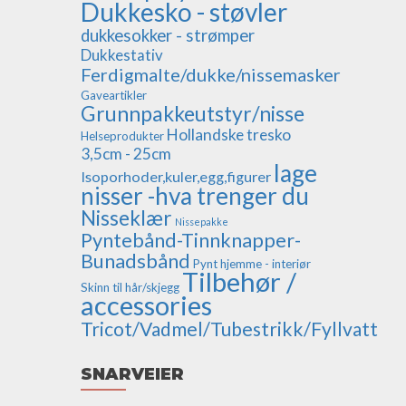
Dukkesko - støvler
dukkesokker - strømper
Dukkestativ
Ferdigmalte/dukke/nissemasker
Gaveartikler
Grunnpakkeutstyr/nisse
Hollandske tresko
Helseprodukter
3,5cm - 25cm
lage
Isoporhoder,kuler,egg,figurer
nisser -hva trenger du
Nisseklær
Nissepakke
Pyntebånd-Tinnknapper-
Bunadsbånd
Pynt hjemme - interiør
Tilbehør /
Skinn til hår/skjegg
accessories
Tricot/Vadmel/Tubestrikk/Fyllvatt
SNARVEIER